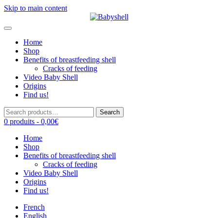
Skip to main content
Home
Shop
Benefits of breastfeeding shell
Cracks of feeding
Video Baby Shell
Origins
Find us!
Search
Search
for:
0 produits -
0,00
€
Home
Shop
Benefits of breastfeeding shell
Cracks of feeding
Video Baby Shell
Origins
Find us!
French
English