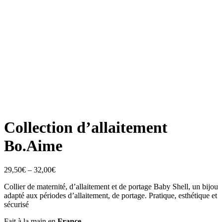
Collection d’allaitement
Bo.Aime
Price
29,50
€
–
32,00
€
range:
Collier de maternité, d’allaitement et de portage Baby Shell, un bijou
29,50€
adapté aux périodes d’allaitement, de portage. Pratique, esthétique et
through
sécurisé
32,00€
Fait à la main en
France