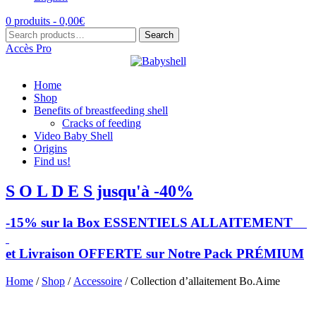
0 produits -
0,00
€
Search
Search
for:
Accès Pro
Home
Shop
Benefits of breastfeeding shell
Cracks of feeding
Video Baby Shell
Origins
Find us!
S O L D E S jusqu'à -40%
-15% sur la Box ESSENTIELS ALLAITEMENT
et Livraison OFFERTE sur Notre Pack PRÉMIUM
Home
/
Shop
/
Accessoire
/ Collection d’allaitement Bo.Aime