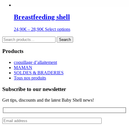
Breastfeeding shell
Price
This
24,90
€
–
28,90
€
Select options
range:
product
Search
24,90€
has
Search
for:
through
multiple
28,90€
variants.
Products
The
options
coquillage d’allaitement
may
MAMAN
be
SOLDES & BRADERIES
chosen
Tous nos produits
on
the
Subscribe to our newsletter
product
page
Get tips, discounts and the latest Baby Shell news!