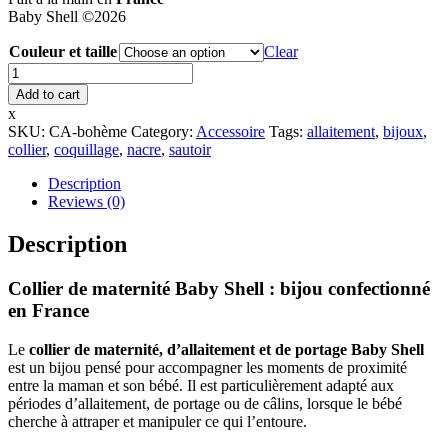
Baby Shell ©2026
Couleur et taille
Clear
Collection
d'allaitement
Add to cart
Bo.Aime
x
quantity
SKU:
CA-bohème
Category:
Accessoire
Tags:
allaitement
,
bijoux
,
collier
,
coquillage
,
nacre
,
sautoir
Description
Reviews (0)
Description
Collier de maternité Baby Shell : bijou confectionné
en France
Le
collier de maternité, d’allaitement et de portage Baby Shell
est un bijou pensé pour accompagner les moments de proximité
entre la maman et son bébé. Il est particulièrement adapté aux
périodes d’allaitement, de portage ou de câlins, lorsque le bébé
cherche à attraper et manipuler ce qui l’entoure.