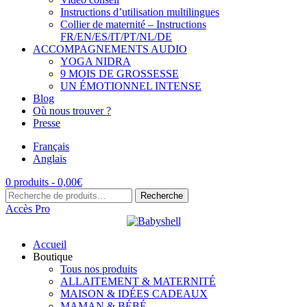
Instructions d’utilisation multilingues
Collier de maternité – Instructions
FR/EN/ES/IT/PT/NL/DE
ACCOMPAGNEMENTS AUDIO
YOGA NIDRA
9 MOIS DE GROSSESSE
UN ÉMOTIONNEL INTENSE
Blog
Où nous trouver ?
Presse
Français
Anglais
0 produits -
0,00
€
Recherche
Recherche
pour :
Accès Pro
Accueil
Boutique
Tous nos produits
ALLAITEMENT & MATERNITÉ
MAISON & IDÉES CADEAUX
MAMAN & BÉBÉ