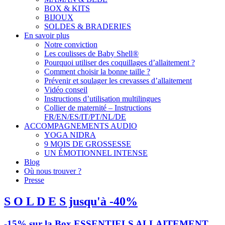
BOX & KITS
BIJOUX
SOLDES & BRADERIES
En savoir plus
Notre conviction
Les coulisses de Baby Shell®
Pourquoi utiliser des coquillages d’allaitement ?
Comment choisir la bonne taille ?
Prévenir et soulager les crevasses d’allaitement
Vidéo conseil
Instructions d’utilisation multilingues
Collier de maternité – Instructions
FR/EN/ES/IT/PT/NL/DE
ACCOMPAGNEMENTS AUDIO
YOGA NIDRA
9 MOIS DE GROSSESSE
UN ÉMOTIONNEL INTENSE
Blog
Où nous trouver ?
Presse
S O L D E S jusqu'à -40%
-15% sur la Box ESSENTIELS ALLAITEMENT