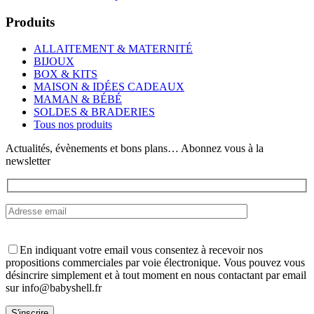
produit
a
Produits
plusieurs
variations.
ALLAITEMENT & MATERNITÉ
Les
BIJOUX
options
BOX & KITS
peuvent
MAISON & IDÉES CADEAUX
être
MAMAN & BÉBÉ
choisies
SOLDES & BRADERIES
sur
Tous nos produits
la
page
Actualités, évènements et bons plans… Abonnez vous à la
du
newsletter
produit
En indiquant votre email vous consentez à recevoir nos
propositions commerciales par voie électronique. Vous pouvez vous
désincrire simplement et à tout moment en nous contactant par email
sur info@babyshell.fr