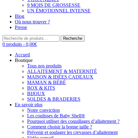
9 MOIS DE GROSSESSE
UN ÉMOTIONNEL INTENSE
Blog
Où nous trouver ?
Presse
Recherche
Recherche
pour :
0 produits -
0,00
€
Accueil
Boutique
Tous nos produits
ALLAITEMENT & MATERNITÉ
MAISON & IDÉES CADEAUX
MAMAN & BÉBÉ
BOX & KITS
BIJOUX
SOLDES & BRADERIES
En savoir plus
Notre conviction
Les coulisses de Baby Shell®
Pourquoi utiliser des coquillages d’allaitement ?
Comment choisir la bonne taille ?
Prévenir et soulager les crevasses d’allaitement
Vidéo conseil