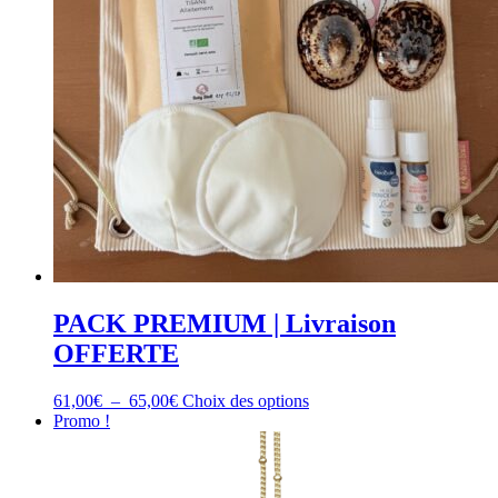
choisies
sur
la
page
du
produit
PACK PREMIUM | Livraison
OFFERTE
Plage
Ce
61,00
€
–
65,00
€
Choix des options
de
produit
Promo !
prix :
a
61,00€
plusieurs
à
variations.