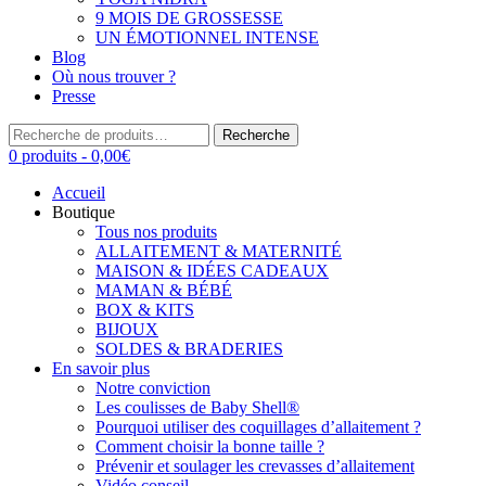
9 MOIS DE GROSSESSE
UN ÉMOTIONNEL INTENSE
Blog
Où nous trouver ?
Presse
Recherche
Recherche
pour :
0 produits -
0,00
€
Accueil
Boutique
Tous nos produits
ALLAITEMENT & MATERNITÉ
MAISON & IDÉES CADEAUX
MAMAN & BÉBÉ
BOX & KITS
BIJOUX
SOLDES & BRADERIES
En savoir plus
Notre conviction
Les coulisses de Baby Shell®
Pourquoi utiliser des coquillages d’allaitement ?
Comment choisir la bonne taille ?
Prévenir et soulager les crevasses d’allaitement
Vidéo conseil