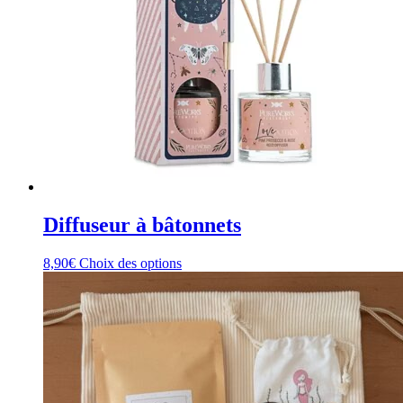
Diffuseur à bâtonnets
Ce
8,90
€
Choix des options
produit
a
plusieurs
variations.
Les
options
peuvent
être