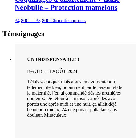
Néobulle – Protection mamelons
Plage
Ce
34,80
€
–
38,80
€
Choix des options
de
produit
prix :
a
Témoignages
34,80€
plusieurs
à
variations.
38,80€
Les
options
peuvent
UN INDISPENSABLE !
être
choisies
Beryl R. – 3 AOÛT 2024
sur
la
J’étais sceptique, mais après en avoir entendu
page
tellement de bien, notamment par le personnel de
du
la maternité, j’en ai commandé dès les premières
produit
douleurs. De retour à la maison, après les avoir
portés une après midi et une nuit, ça allait déjà
beaucoup mieux, 24h de plus et j’allaitais sans
douleur. Miraculeux.