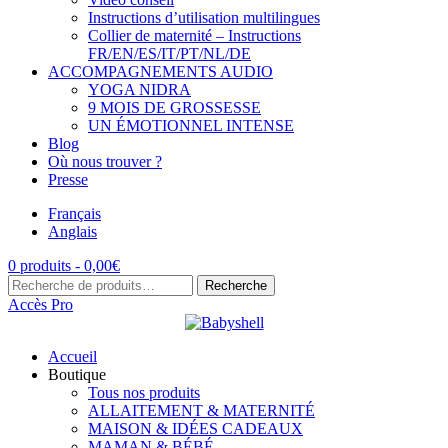
Instructions d’utilisation multilingues
Collier de maternité – Instructions
FR/EN/ES/IT/PT/NL/DE
ACCOMPAGNEMENTS AUDIO
YOGA NIDRA
9 MOIS DE GROSSESSE
UN ÉMOTIONNEL INTENSE
Blog
Où nous trouver ?
Presse
Français
Anglais
0 produits -
0,00
€
Recherche
Recherche
pour :
Accès Pro
Accueil
Boutique
Tous nos produits
ALLAITEMENT & MATERNITÉ
MAISON & IDÉES CADEAUX
MAMAN & BÉBÉ