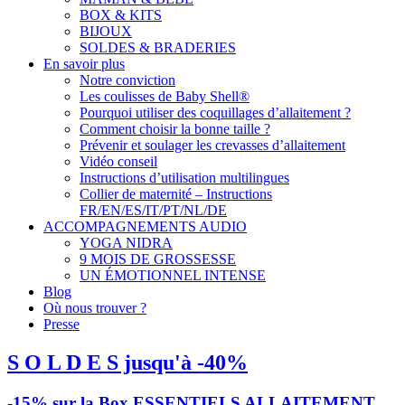
BOX & KITS
BIJOUX
SOLDES & BRADERIES
En savoir plus
Notre conviction
Les coulisses de Baby Shell®
Pourquoi utiliser des coquillages d’allaitement ?
Comment choisir la bonne taille ?
Prévenir et soulager les crevasses d’allaitement
Vidéo conseil
Instructions d’utilisation multilingues
Collier de maternité – Instructions
FR/EN/ES/IT/PT/NL/DE
ACCOMPAGNEMENTS AUDIO
YOGA NIDRA
9 MOIS DE GROSSESSE
UN ÉMOTIONNEL INTENSE
Blog
Où nous trouver ?
Presse
S O L D E S jusqu'à -40%
-15% sur la Box ESSENTIELS ALLAITEMENT