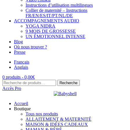
Instructions d’utilisation multilingues
Collier de maternité – Instructions
FR/EN/ES/IT/PT/NL/DE
ACCOMPAGNEMENTS AUDIO
YOGA NIDRA
9 MOIS DE GROSSESSE
UN ÉMOTIONNEL INTENSE
Blog
Où nous trouver ?
Presse
Français
Anglais
0 produits -
0,00
€
Recherche
Recherche
pour :
Accès Pro
Accueil
Boutique
Tous nos produits
ALLAITEMENT & MATERNITÉ
MAISON & IDÉES CADEAUX
MAMAN & BÉBÉ