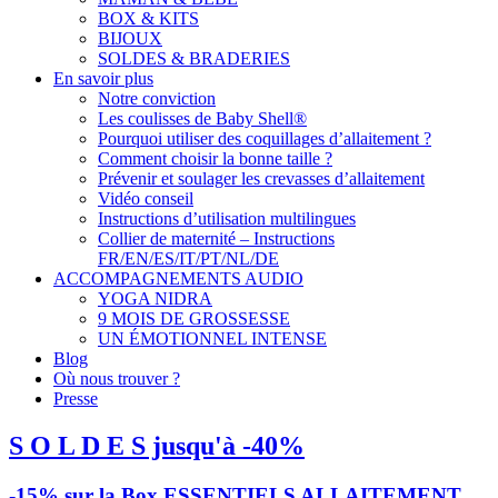
BOX & KITS
BIJOUX
SOLDES & BRADERIES
En savoir plus
Notre conviction
Les coulisses de Baby Shell®
Pourquoi utiliser des coquillages d’allaitement ?
Comment choisir la bonne taille ?
Prévenir et soulager les crevasses d’allaitement
Vidéo conseil
Instructions d’utilisation multilingues
Collier de maternité – Instructions
FR/EN/ES/IT/PT/NL/DE
ACCOMPAGNEMENTS AUDIO
YOGA NIDRA
9 MOIS DE GROSSESSE
UN ÉMOTIONNEL INTENSE
Blog
Où nous trouver ?
Presse
S O L D E S jusqu'à -40%
-15% sur la Box ESSENTIELS ALLAITEMENT