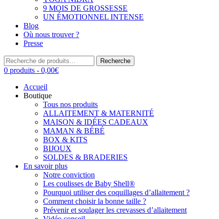
9 MOIS DE GROSSESSE
UN ÉMOTIONNEL INTENSE
Blog
Où nous trouver ?
Presse
Recherche
Recherche
pour :
0 produits -
0,00
€
Accueil
Boutique
Tous nos produits
ALLAITEMENT & MATERNITÉ
MAISON & IDÉES CADEAUX
MAMAN & BÉBÉ
BOX & KITS
BIJOUX
SOLDES & BRADERIES
En savoir plus
Notre conviction
Les coulisses de Baby Shell®
Pourquoi utiliser des coquillages d’allaitement ?
Comment choisir la bonne taille ?
Prévenir et soulager les crevasses d’allaitement
Vidéo conseil