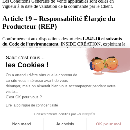
Les Conditions Générales de Vente applicables sont celles en
vigueur à la date de validation de la commande par le Client.
Article 19 – Responsabilité Élargie du
Producteur (REP)
Conformément aux dispositions des articles
L.541-10 et suivants
du Code de l’environnement
, INSIDE CRÉATION, exploitant la
marque
Baby Shell®
, est enregistrée auprès de l’éco-
organisme
CITEO
au titre de la filière
Emballages Ménagers et
Salut c'est nous...
Papiers (EMP)
.
les Cookies !
Identifiant Unique (IDU) attribué par l’ADEME :
FR384537_01VBXQ
On a attendu d'être sûrs que le contenu de
ce site vous intéresse avant de vous
Cet identifiant atteste de la conformité de Baby Shell à ses
déranger, mais on aimerait bien vous accompagner pendant votre
obligations en matière de Responsabilité Élargie du Producteur
visite...
(REP) pour cette filière.
C'est OK pour vous ?
En adhérant à cette filière, Baby Shell contribue au financement de
Lire la politique de confidentialité
la prévention, de la collecte, du tri, du recyclage et de la valorisation
Consentements certifiés par
des emballages ménagers et des papiers, conformément à la
réglementation en vigueur.
Non merci
Je choisis
OK pour moi