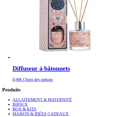
Diffuseur à bâtonnets
Ce
8,90
€
Choix des options
produit
a
Produits
plusieurs
variations.
ALLAITEMENT & MATERNITÉ
Les
BIJOUX
options
BOX & KITS
peuvent
MAISON & IDÉES CADEAUX
être