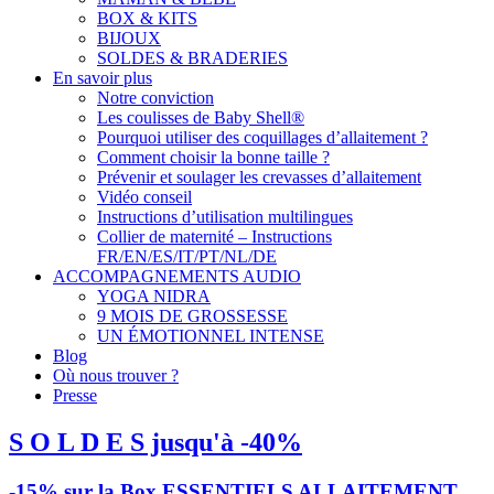
BOX & KITS
BIJOUX
SOLDES & BRADERIES
En savoir plus
Notre conviction
Les coulisses de Baby Shell®
Pourquoi utiliser des coquillages d’allaitement ?
Comment choisir la bonne taille ?
Prévenir et soulager les crevasses d’allaitement
Vidéo conseil
Instructions d’utilisation multilingues
Collier de maternité – Instructions
FR/EN/ES/IT/PT/NL/DE
ACCOMPAGNEMENTS AUDIO
YOGA NIDRA
9 MOIS DE GROSSESSE
UN ÉMOTIONNEL INTENSE
Blog
Où nous trouver ?
Presse
S O L D E S jusqu'à -40%
-15% sur la Box ESSENTIELS ALLAITEMENT