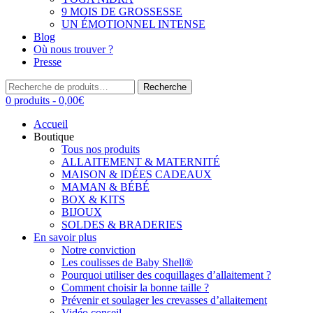
9 MOIS DE GROSSESSE
UN ÉMOTIONNEL INTENSE
Blog
Où nous trouver ?
Presse
Recherche
Recherche
pour :
0 produits -
0,00
€
Accueil
Boutique
Tous nos produits
ALLAITEMENT & MATERNITÉ
MAISON & IDÉES CADEAUX
MAMAN & BÉBÉ
BOX & KITS
BIJOUX
SOLDES & BRADERIES
En savoir plus
Notre conviction
Les coulisses de Baby Shell®
Pourquoi utiliser des coquillages d’allaitement ?
Comment choisir la bonne taille ?
Prévenir et soulager les crevasses d’allaitement
Vidéo conseil