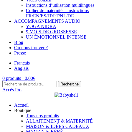
Instructions d’utilisation multilingues
Collier de maternité – Instructions
FR/EN/ES/IT/PT/NL/DE
ACCOMPAGNEMENTS AUDIO
YOGA NIDRA
9 MOIS DE GROSSESSE
UN ÉMOTIONNEL INTENSE
Blog
Où nous trouver ?
Presse
Français
Anglais
0 produits -
0,00
€
Recherche
Recherche
pour :
Accès Pro
Accueil
Boutique
Tous nos produits
ALLAITEMENT & MATERNITÉ
MAISON & IDÉES CADEAUX
MAMAN & BÉBÉ