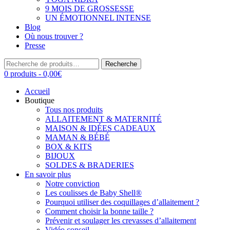
9 MOIS DE GROSSESSE
UN ÉMOTIONNEL INTENSE
Blog
Où nous trouver ?
Presse
Recherche
Recherche
pour :
0 produits -
0,00
€
Accueil
Boutique
Tous nos produits
ALLAITEMENT & MATERNITÉ
MAISON & IDÉES CADEAUX
MAMAN & BÉBÉ
BOX & KITS
BIJOUX
SOLDES & BRADERIES
En savoir plus
Notre conviction
Les coulisses de Baby Shell®
Pourquoi utiliser des coquillages d’allaitement ?
Comment choisir la bonne taille ?
Prévenir et soulager les crevasses d’allaitement
Vidéo conseil