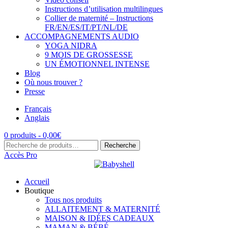
Instructions d’utilisation multilingues
Collier de maternité – Instructions
FR/EN/ES/IT/PT/NL/DE
ACCOMPAGNEMENTS AUDIO
YOGA NIDRA
9 MOIS DE GROSSESSE
UN ÉMOTIONNEL INTENSE
Blog
Où nous trouver ?
Presse
Français
Anglais
0 produits -
0,00
€
Recherche
Recherche
pour :
Accès Pro
Accueil
Boutique
Tous nos produits
ALLAITEMENT & MATERNITÉ
MAISON & IDÉES CADEAUX
MAMAN & BÉBÉ