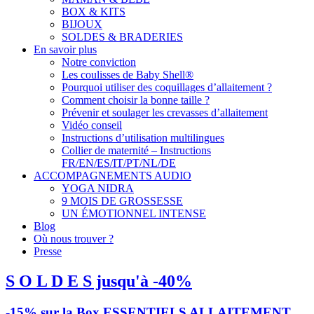
BOX & KITS
BIJOUX
SOLDES & BRADERIES
En savoir plus
Notre conviction
Les coulisses de Baby Shell®
Pourquoi utiliser des coquillages d’allaitement ?
Comment choisir la bonne taille ?
Prévenir et soulager les crevasses d’allaitement
Vidéo conseil
Instructions d’utilisation multilingues
Collier de maternité – Instructions
FR/EN/ES/IT/PT/NL/DE
ACCOMPAGNEMENTS AUDIO
YOGA NIDRA
9 MOIS DE GROSSESSE
UN ÉMOTIONNEL INTENSE
Blog
Où nous trouver ?
Presse
S O L D E S jusqu'à -40%
-15% sur la Box ESSENTIELS ALLAITEMENT