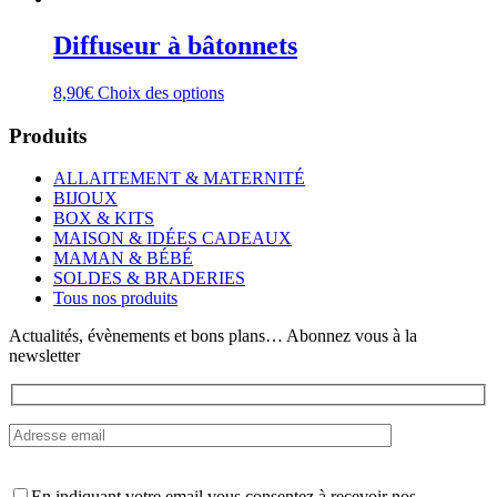
Diffuseur à bâtonnets
Ce
8,90
€
Choix des options
produit
a
Produits
plusieurs
variations.
ALLAITEMENT & MATERNITÉ
Les
BIJOUX
options
BOX & KITS
peuvent
MAISON & IDÉES CADEAUX
être
MAMAN & BÉBÉ
choisies
SOLDES & BRADERIES
sur
Tous nos produits
la
page
Actualités, évènements et bons plans… Abonnez vous à la
du
newsletter
produit
En indiquant votre email vous consentez à recevoir nos