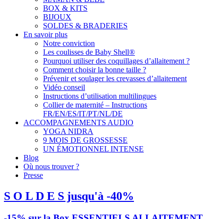
BOX & KITS
BIJOUX
SOLDES & BRADERIES
En savoir plus
Notre conviction
Les coulisses de Baby Shell®
Pourquoi utiliser des coquillages d’allaitement ?
Comment choisir la bonne taille ?
Prévenir et soulager les crevasses d’allaitement
Vidéo conseil
Instructions d’utilisation multilingues
Collier de maternité – Instructions
FR/EN/ES/IT/PT/NL/DE
ACCOMPAGNEMENTS AUDIO
YOGA NIDRA
9 MOIS DE GROSSESSE
UN ÉMOTIONNEL INTENSE
Blog
Où nous trouver ?
Presse
S O L D E S jusqu'à -40%
-15% sur la Box ESSENTIELS ALLAITEMENT