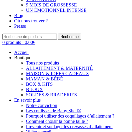
9 MOIS DE GROSSESSE
UN ÉMOTIONNEL INTENSE
Blog
Où nous trouver ?
Presse
Recherche
Recherche
pour :
0 produits -
0,00
€
Accueil
Boutique
Tous nos produits
ALLAITEMENT & MATERNITÉ
MAISON & IDÉES CADEAUX
MAMAN & BÉBÉ
BOX & KITS
BIJOUX
SOLDES & BRADERIES
En savoir plus
Notre conviction
Les coulisses de Baby Shell®
Pourquoi utiliser des coquillages d’allaitement ?
Comment choisir la bonne taille ?
Prévenir et soulager les crevasses d’allaitement
Vidéo conseil