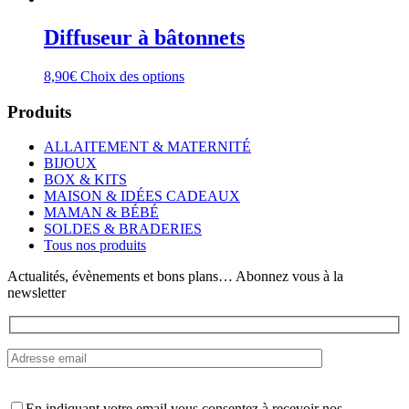
Diffuseur à bâtonnets
Ce
8,90
€
Choix des options
produit
a
Produits
plusieurs
variations.
ALLAITEMENT & MATERNITÉ
Les
BIJOUX
options
BOX & KITS
peuvent
MAISON & IDÉES CADEAUX
être
MAMAN & BÉBÉ
choisies
SOLDES & BRADERIES
sur
Tous nos produits
la
page
Actualités, évènements et bons plans… Abonnez vous à la
du
newsletter
produit
En indiquant votre email vous consentez à recevoir nos