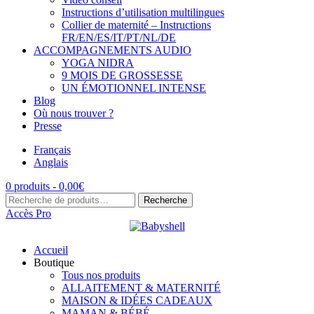
Instructions d’utilisation multilingues
Collier de maternité – Instructions
FR/EN/ES/IT/PT/NL/DE
ACCOMPAGNEMENTS AUDIO
YOGA NIDRA
9 MOIS DE GROSSESSE
UN ÉMOTIONNEL INTENSE
Blog
Où nous trouver ?
Presse
Français
Anglais
0 produits -
0,00
€
Recherche
Recherche
pour :
Accès Pro
Accueil
Boutique
Tous nos produits
ALLAITEMENT & MATERNITÉ
MAISON & IDÉES CADEAUX
MAMAN & BÉBÉ