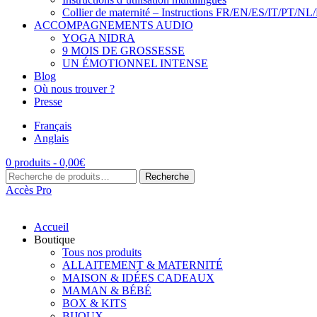
Collier de maternité – Instructions FR/EN/ES/IT/PT/NL
ACCOMPAGNEMENTS AUDIO
YOGA NIDRA
9 MOIS DE GROSSESSE
UN ÉMOTIONNEL INTENSE
Blog
Où nous trouver ?
Presse
Français
Anglais
0 produits -
0,00
€
Recherche
Recherche
pour :
Accès Pro
Accueil
Boutique
Tous nos produits
ALLAITEMENT & MATERNITÉ
MAISON & IDÉES CADEAUX
MAMAN & BÉBÉ
BOX & KITS
BIJOUX