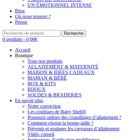
UN ÉMOTIONNEL INTENSE
Blog
Où nous trouver ?
Presse
Recherche
Recherche
pour :
0 produits -
0,00
€
Accueil
Boutique
Tous nos produits
ALLAITEMENT & MATERNITÉ
MAISON & IDÉES CADEAUX
MAMAN & BÉBÉ
BOX & KITS
BIJOUX
SOLDES & BRADERIES
En savoir plus
Notre conviction
Les coulisses de Baby Shell®
Pourquoi utiliser des coquillages d’allaitement ?
Comment choisir la bonne taille ?
Prévenir et soulager les crevasses d’allaitement
Vidéo conseil
Instructions d’utilisation multilingues