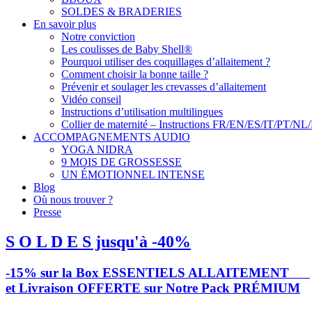
SOLDES & BRADERIES
En savoir plus
Notre conviction
Les coulisses de Baby Shell®
Pourquoi utiliser des coquillages d’allaitement ?
Comment choisir la bonne taille ?
Prévenir et soulager les crevasses d’allaitement
Vidéo conseil
Instructions d’utilisation multilingues
Collier de maternité – Instructions FR/EN/ES/IT/PT/NL
ACCOMPAGNEMENTS AUDIO
YOGA NIDRA
9 MOIS DE GROSSESSE
UN ÉMOTIONNEL INTENSE
Blog
Où nous trouver ?
Presse
S O L D E S jusqu'à -40%
-15% sur la Box ESSENTIELS ALLAITEMENT
et Livraison OFFERTE sur Notre Pack PRÉMIUM