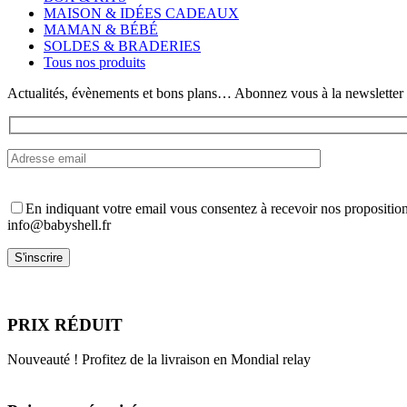
peuvent
MAISON & IDÉES CADEAUX
être
MAMAN & BÉBÉ
choisies
SOLDES & BRADERIES
sur
Tous nos produits
la
page
Actualités, évènements et bons plans… Abonnez vous à la newsletter
du
produit
En indiquant votre email vous consentez à recevoir nos propositio
info@babyshell.fr
PRIX RÉDUIT
Nouveauté ! Profitez de la livraison en Mondial relay