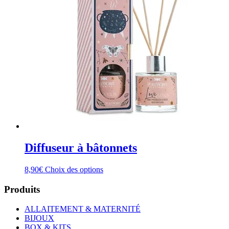
Diffuseur à bâtonnets
Ce
8,90
€
Choix des options
produit
a
Produits
plusieurs
variations.
ALLAITEMENT & MATERNITÉ
Les
BIJOUX
options
BOX & KITS