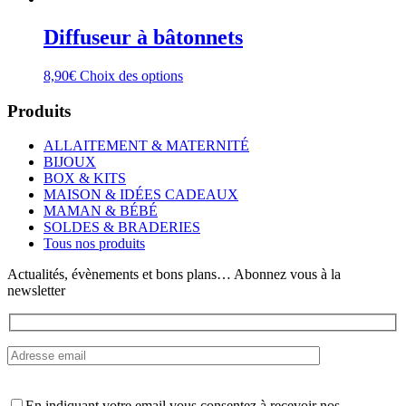
Diffuseur à bâtonnets
Ce
8,90
€
Choix des options
produit
a
Produits
plusieurs
variations.
ALLAITEMENT & MATERNITÉ
Les
BIJOUX
options
BOX & KITS
peuvent
MAISON & IDÉES CADEAUX
être
MAMAN & BÉBÉ
choisies
SOLDES & BRADERIES
sur
Tous nos produits
la
page
Actualités, évènements et bons plans… Abonnez vous à la
du
newsletter
produit
En indiquant votre email vous consentez à recevoir nos