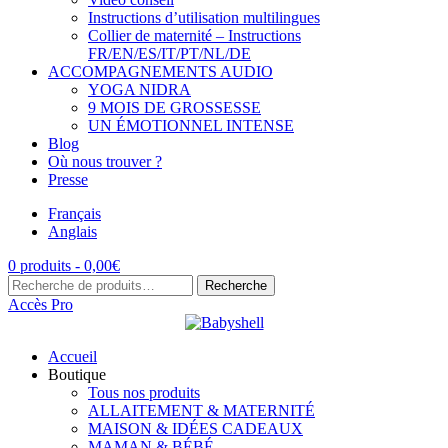
Instructions d’utilisation multilingues
Collier de maternité – Instructions
FR/EN/ES/IT/PT/NL/DE
ACCOMPAGNEMENTS AUDIO
YOGA NIDRA
9 MOIS DE GROSSESSE
UN ÉMOTIONNEL INTENSE
Blog
Où nous trouver ?
Presse
Français
Anglais
0 produits -
0,00
€
Recherche
Recherche
pour :
Accès Pro
Accueil
Boutique
Tous nos produits
ALLAITEMENT & MATERNITÉ
MAISON & IDÉES CADEAUX
MAMAN & BÉBÉ