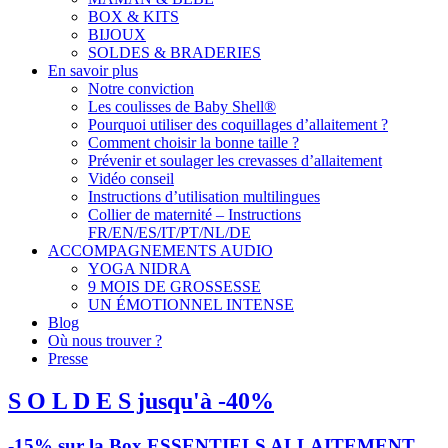
BOX & KITS
BIJOUX
SOLDES & BRADERIES
En savoir plus
Notre conviction
Les coulisses de Baby Shell®
Pourquoi utiliser des coquillages d’allaitement ?
Comment choisir la bonne taille ?
Prévenir et soulager les crevasses d’allaitement
Vidéo conseil
Instructions d’utilisation multilingues
Collier de maternité – Instructions
FR/EN/ES/IT/PT/NL/DE
ACCOMPAGNEMENTS AUDIO
YOGA NIDRA
9 MOIS DE GROSSESSE
UN ÉMOTIONNEL INTENSE
Blog
Où nous trouver ?
Presse
S O L D E S jusqu'à -40%
-15% sur la Box ESSENTIELS ALLAITEMENT