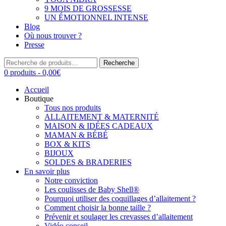
9 MOIS DE GROSSESSE
UN ÉMOTIONNEL INTENSE
Blog
Où nous trouver ?
Presse
Recherche
Recherche
pour :
0 produits -
0,00
€
Accueil
Boutique
Tous nos produits
ALLAITEMENT & MATERNITÉ
MAISON & IDÉES CADEAUX
MAMAN & BÉBÉ
BOX & KITS
BIJOUX
SOLDES & BRADERIES
En savoir plus
Notre conviction
Les coulisses de Baby Shell®
Pourquoi utiliser des coquillages d’allaitement ?
Comment choisir la bonne taille ?
Prévenir et soulager les crevasses d’allaitement
Vidéo conseil