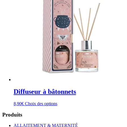
Diffuseur à bâtonnets
Ce
8,90
€
Choix des options
produit
a
Produits
plusieurs
variations.
ALLAITEMENT & MATERNITÉ