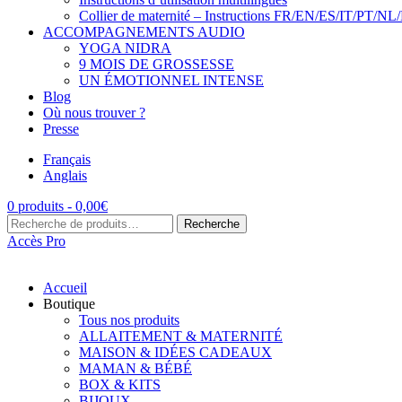
Collier de maternité – Instructions FR/EN/ES/IT/PT/NL
ACCOMPAGNEMENTS AUDIO
YOGA NIDRA
9 MOIS DE GROSSESSE
UN ÉMOTIONNEL INTENSE
Blog
Où nous trouver ?
Presse
Français
Anglais
0 produits -
0,00
€
Recherche
Recherche
pour :
Accès Pro
Accueil
Boutique
Tous nos produits
ALLAITEMENT & MATERNITÉ
MAISON & IDÉES CADEAUX
MAMAN & BÉBÉ
BOX & KITS
BIJOUX