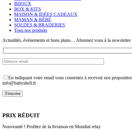
Les
BIJOUX
options
BOX & KITS
peuvent
MAISON & IDÉES CADEAUX
être
MAMAN & BÉBÉ
choisies
SOLDES & BRADERIES
sur
Tous nos produits
la
page
Actualités, évènements et bons plans… Abonnez vous à la newsletter
du
produit
En indiquant votre email vous consentez à recevoir nos propositio
info@babyshell.fr
PRIX RÉDUIT
Nouveauté ! Profitez de la livraison en Mondial relay