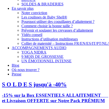
SOLDES & BRADERIES
En savoir plus
Notre conviction
Les coulisses de Baby Shell®
Pourquoi utiliser des coquillages d’allaitement ?
Comment choisir la bonne taille ?
Prévenir et soulager les crevasses d’allaitement
Vidéo conseil
Instructions d’utilisation multilingues
Collier de maternité – Instructions FR/EN/ES/IT/PT/NL
ACCOMPAGNEMENTS AUDIO
YOGA NIDRA
9 MOIS DE GROSSESSE
UN ÉMOTIONNEL INTENSE
Blog
Où nous trouver ?
Presse
S O L D E S jusqu'à -40%
-15% sur la Box ESSENTIELS ALLAITEMENT
et Livraison OFFERTE sur Notre Pack PRÉMIUM