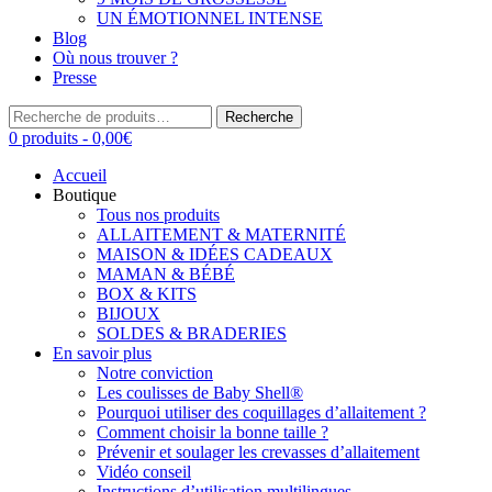
UN ÉMOTIONNEL INTENSE
Blog
Où nous trouver ?
Presse
Recherche
Recherche
pour :
0 produits -
0,00
€
Accueil
Boutique
Tous nos produits
ALLAITEMENT & MATERNITÉ
MAISON & IDÉES CADEAUX
MAMAN & BÉBÉ
BOX & KITS
BIJOUX
SOLDES & BRADERIES
En savoir plus
Notre conviction
Les coulisses de Baby Shell®
Pourquoi utiliser des coquillages d’allaitement ?
Comment choisir la bonne taille ?
Prévenir et soulager les crevasses d’allaitement
Vidéo conseil
Instructions d’utilisation multilingues