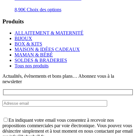
Ce
8,90
€
Choix des options
produit
a
Produits
plusieurs
variations.
ALLAITEMENT & MATERNITÉ
Les
BIJOUX
options
BOX & KITS
peuvent
MAISON & IDÉES CADEAUX
être
MAMAN & BÉBÉ
choisies
SOLDES & BRADERIES
sur
Tous nos produits
la
page
Actualités, évènements et bons plans… Abonnez vous à la
du
newsletter
produit
En indiquant votre email vous consentez à recevoir nos
propositions commerciales par voie électronique. Vous pouvez vous
désincrire simplement et à tout moment en nous contactant par email