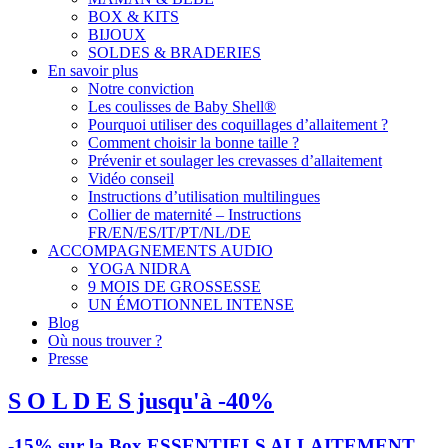
BOX & KITS
BIJOUX
SOLDES & BRADERIES
En savoir plus
Notre conviction
Les coulisses de Baby Shell®
Pourquoi utiliser des coquillages d’allaitement ?
Comment choisir la bonne taille ?
Prévenir et soulager les crevasses d’allaitement
Vidéo conseil
Instructions d’utilisation multilingues
Collier de maternité – Instructions
FR/EN/ES/IT/PT/NL/DE
ACCOMPAGNEMENTS AUDIO
YOGA NIDRA
9 MOIS DE GROSSESSE
UN ÉMOTIONNEL INTENSE
Blog
Où nous trouver ?
Presse
S O L D E S jusqu'à -40%
-15% sur la Box ESSENTIELS ALLAITEMENT