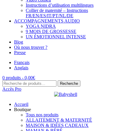
Instructions d’utilisation multilingues
Collier de maternité – Instructions
FR/EN/ES/IT/PT/NL/DE
ACCOMPAGNEMENTS AUDIO
YOGA NIDRA
9 MOIS DE GROSSESSE
UN ÉMOTIONNEL INTENSE
Blog
Où nous trouver ?
Presse
Français
Anglais
0 produits -
0,00
€
Recherche
Recherche
pour :
Accès Pro
Accueil
Boutique
Tous nos produits
ALLAITEMENT & MATERNITÉ
MAISON & IDÉES CADEAUX
MAMAN & BÉBÉ