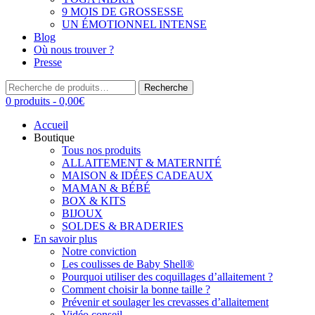
9 MOIS DE GROSSESSE
UN ÉMOTIONNEL INTENSE
Blog
Où nous trouver ?
Presse
Recherche
Recherche
pour :
0 produits -
0,00
€
Accueil
Boutique
Tous nos produits
ALLAITEMENT & MATERNITÉ
MAISON & IDÉES CADEAUX
MAMAN & BÉBÉ
BOX & KITS
BIJOUX
SOLDES & BRADERIES
En savoir plus
Notre conviction
Les coulisses de Baby Shell®
Pourquoi utiliser des coquillages d’allaitement ?
Comment choisir la bonne taille ?
Prévenir et soulager les crevasses d’allaitement
Vidéo conseil