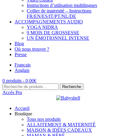
Instructions d’utilisation multilingues
Collier de maternité – Instructions
FR/EN/ES/IT/PT/NL/DE
ACCOMPAGNEMENTS AUDIO
YOGA NIDRA
9 MOIS DE GROSSESSE
UN ÉMOTIONNEL INTENSE
Blog
Où nous trouver ?
Presse
Français
Anglais
0 produits -
0,00
€
Recherche
Recherche
pour :
Accès Pro
Accueil
Boutique
Tous nos produits
ALLAITEMENT & MATERNITÉ
MAISON & IDÉES CADEAUX
MAMAN & BÉBÉ