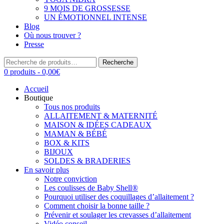
9 MOIS DE GROSSESSE
UN ÉMOTIONNEL INTENSE
Blog
Où nous trouver ?
Presse
Recherche
Recherche
pour :
0 produits -
0,00
€
Accueil
Boutique
Tous nos produits
ALLAITEMENT & MATERNITÉ
MAISON & IDÉES CADEAUX
MAMAN & BÉBÉ
BOX & KITS
BIJOUX
SOLDES & BRADERIES
En savoir plus
Notre conviction
Les coulisses de Baby Shell®
Pourquoi utiliser des coquillages d’allaitement ?
Comment choisir la bonne taille ?
Prévenir et soulager les crevasses d’allaitement
Vidéo conseil