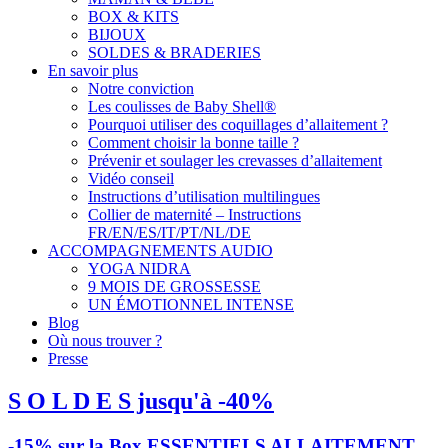
BOX & KITS
BIJOUX
SOLDES & BRADERIES
En savoir plus
Notre conviction
Les coulisses de Baby Shell®
Pourquoi utiliser des coquillages d’allaitement ?
Comment choisir la bonne taille ?
Prévenir et soulager les crevasses d’allaitement
Vidéo conseil
Instructions d’utilisation multilingues
Collier de maternité – Instructions
FR/EN/ES/IT/PT/NL/DE
ACCOMPAGNEMENTS AUDIO
YOGA NIDRA
9 MOIS DE GROSSESSE
UN ÉMOTIONNEL INTENSE
Blog
Où nous trouver ?
Presse
S O L D E S jusqu'à -40%
-15% sur la Box ESSENTIELS ALLAITEMENT