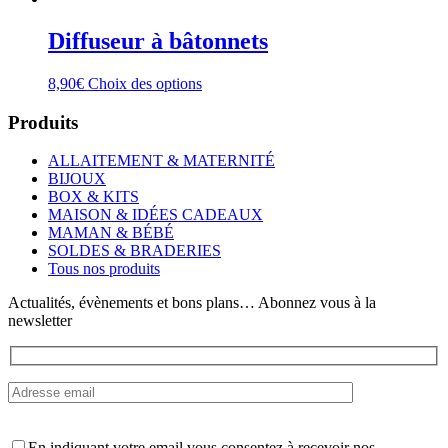
Diffuseur à bâtonnets
Ce
8,90
€
Choix des options
produit
a
Produits
plusieurs
variations.
ALLAITEMENT & MATERNITÉ
Les
BIJOUX
options
BOX & KITS
peuvent
MAISON & IDÉES CADEAUX
être
MAMAN & BÉBÉ
choisies
SOLDES & BRADERIES
sur
Tous nos produits
la
page
Actualités, évènements et bons plans… Abonnez vous à la
du
newsletter
produit
En indiquant votre email vous consentez à recevoir nos