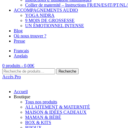
Collier de maternité – Instructions FR/EN/ES/IT/PT/NL
ACCOMPAGNEMENTS AUDIO
YOGA NIDRA
9 MOIS DE GROSSESSE
UN ÉMOTIONNEL INTENSE
Blog
Où nous trouver ?
Presse
Français
Anglais
0 produits -
0,00
€
Recherche
Recherche
pour :
Accès Pro
Accueil
Boutique
Tous nos produits
ALLAITEMENT & MATERNITÉ
MAISON & IDÉES CADEAUX
MAMAN & BÉBÉ
BOX & KITS
BIJOUX