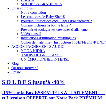
SOLDES & BRADERIES
En savoir plus
Notre conviction
Les coulisses de Baby Shell®
Pourquoi utiliser des coquillages d’allaitement ?
Comment choisir la bonne taille ?
Prévenir et soulager les crevasses d’allaitement
Vidéo conseil
Instructions d’utilisation multilingues
Collier de maternité – Instructions FR/EN/ES/IT/PT/NL
ACCOMPAGNEMENTS AUDIO
YOGA NIDRA
9 MOIS DE GROSSESSE
UN ÉMOTIONNEL INTENSE
Blog
Où nous trouver ?
Presse
S O L D E S jusqu'à -40%
-15% sur la Box ESSENTIELS ALLAITEMENT
et Livraison OFFERTE sur Notre Pack PRÉMIUM