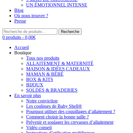
UN ÉMOTIONNEL INTENSE
Blog
Où nous trouver ?
Presse
Recherche
Recherche
pour :
0 produits -
0,00
€
Accueil
Boutique
Tous nos produits
ALLAITEMENT & MATERNITÉ
MAISON & IDÉES CADEAUX
MAMAN & BÉBÉ
BOX & KITS
BIJOUX
SOLDES & BRADERIES
En savoir plus
Notre conviction
Les coulisses de Baby Shell®
Pourquoi utiliser des coquillages d’allaitement ?
Comment choisir la bonne taille ?
Prévenir et soulager les crevasses d’allaitement
Vidéo conseil
Instructions d’utilisation multilingues