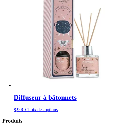
Diffuseur à bâtonnets
Ce
8,90
€
Choix des options
produit
a
Produits
plusieurs