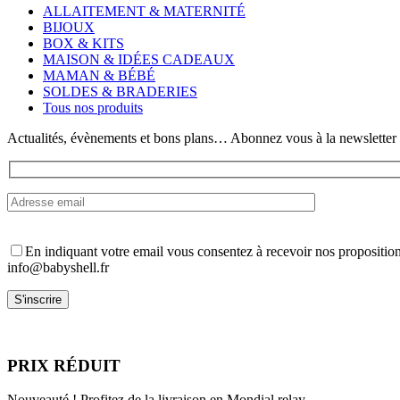
variations.
ALLAITEMENT & MATERNITÉ
Les
BIJOUX
options
BOX & KITS
peuvent
MAISON & IDÉES CADEAUX
être
MAMAN & BÉBÉ
choisies
SOLDES & BRADERIES
sur
Tous nos produits
la
page
Actualités, évènements et bons plans… Abonnez vous à la newsletter
du
produit
En indiquant votre email vous consentez à recevoir nos propositio
info@babyshell.fr
PRIX RÉDUIT
Nouveauté ! Profitez de la livraison en Mondial relay