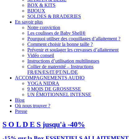
BOX & KITS
BIJOUX
SOLDES & BRADERIES
En savoir plus
Notre conviction
Les coulisses de Baby Shell®
Pourquoi utiliser des coquillages d’allaitement ?
Comment choisir la bonne taille ?
Prévenir et soulager les crevasses d’allaitement
Vidéo conseil
Instructions d’utilisation multilingues
Collier de maternité – Instructions
FR/EN/ES/IT/PT/NL/DE
ACCOMPAGNEMENTS AUDIO
YOGA NIDRA
9 MOIS DE GROSSESSE
UN ÉMOTIONNEL INTENSE
Blog
Où nous trouver ?
Presse
S O L D E S jusqu'à -40%
-15% sur la Box ESSENTIELS ALLAITEMENT