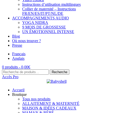
Instructions d’utilisation multilingues
Collier de maternité – Instructions
FR/EN/ES/IT/PT/NL/DE
ACCOMPAGNEMENTS AUDIO
YOGA NIDRA
9 MOIS DE GROSSESSE
UN ÉMOTIONNEL INTENSE
Blog
Où nous trouver ?
Presse
Français
Anglais
0 produits -
0,00
€
Recherche
Recherche
pour :
Accès Pro
Accueil
Boutique
Tous nos produits
ALLAITEMENT & MATERNITÉ
MAISON & IDÉES CADEAUX
MAMAN & BÉBÉ