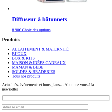
Diffuseur à bâtonnets
Ce
8,90
€
Choix des options
produit
a
Produits
plusieurs
variations.
ALLAITEMENT & MATERNITÉ
Les
BIJOUX
options
BOX & KITS
peuvent
MAISON & IDÉES CADEAUX
être
MAMAN & BÉBÉ
choisies
SOLDES & BRADERIES
sur
Tous nos produits
la
page
Actualités, évènements et bons plans… Abonnez vous à la
du
newsletter
produit