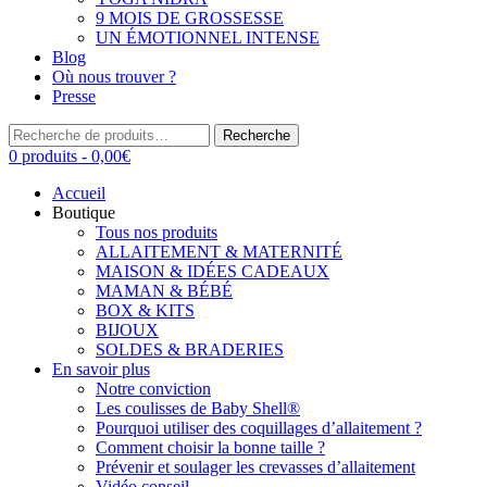
9 MOIS DE GROSSESSE
UN ÉMOTIONNEL INTENSE
Blog
Où nous trouver ?
Presse
Recherche
Recherche
pour :
0 produits -
0,00
€
Accueil
Boutique
Tous nos produits
ALLAITEMENT & MATERNITÉ
MAISON & IDÉES CADEAUX
MAMAN & BÉBÉ
BOX & KITS
BIJOUX
SOLDES & BRADERIES
En savoir plus
Notre conviction
Les coulisses de Baby Shell®
Pourquoi utiliser des coquillages d’allaitement ?
Comment choisir la bonne taille ?
Prévenir et soulager les crevasses d’allaitement
Vidéo conseil