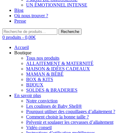
UN ÉMOTIONNEL INTENSE
Blog
Où nous trouver ?
Presse
Recherche
Recherche
pour :
0 produits -
0,00
€
Accueil
Boutique
Tous nos produits
ALLAITEMENT & MATERNITÉ
MAISON & IDÉES CADEAUX
MAMAN & BÉBÉ
BOX & KITS
BIJOUX
SOLDES & BRADERIES
En savoir plus
Notre conviction
Les coulisses de Baby Shell®
Pourquoi utiliser des coquillages d’allaitement ?
Comment choisir la bonne taille ?
Prévenir et soulager les crevasses d’allaitement
Vidéo conseil
Instructions d’utilisation multilingues