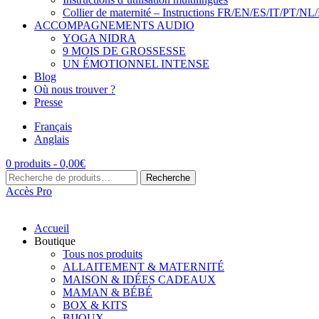
Collier de maternité – Instructions FR/EN/ES/IT/PT/NL
ACCOMPAGNEMENTS AUDIO
YOGA NIDRA
9 MOIS DE GROSSESSE
UN ÉMOTIONNEL INTENSE
Blog
Où nous trouver ?
Presse
Français
Anglais
0 produits -
0,00
€
Recherche
Recherche
pour :
Accès Pro
Accueil
Boutique
Tous nos produits
ALLAITEMENT & MATERNITÉ
MAISON & IDÉES CADEAUX
MAMAN & BÉBÉ
BOX & KITS
BIJOUX