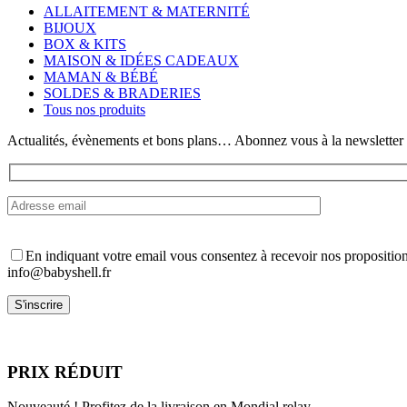
variations.
ALLAITEMENT & MATERNITÉ
Les
BIJOUX
options
BOX & KITS
peuvent
MAISON & IDÉES CADEAUX
être
MAMAN & BÉBÉ
choisies
SOLDES & BRADERIES
sur
Tous nos produits
la
page
Actualités, évènements et bons plans… Abonnez vous à la newsletter
du
produit
En indiquant votre email vous consentez à recevoir nos propositio
info@babyshell.fr
PRIX RÉDUIT
Nouveauté ! Profitez de la livraison en Mondial relay