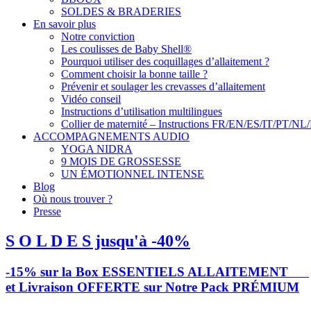
SOLDES & BRADERIES
En savoir plus
Notre conviction
Les coulisses de Baby Shell®
Pourquoi utiliser des coquillages d’allaitement ?
Comment choisir la bonne taille ?
Prévenir et soulager les crevasses d’allaitement
Vidéo conseil
Instructions d’utilisation multilingues
Collier de maternité – Instructions FR/EN/ES/IT/PT/NL
ACCOMPAGNEMENTS AUDIO
YOGA NIDRA
9 MOIS DE GROSSESSE
UN ÉMOTIONNEL INTENSE
Blog
Où nous trouver ?
Presse
S O L D E S jusqu'à -40%
-15% sur la Box ESSENTIELS ALLAITEMENT
et Livraison OFFERTE sur Notre Pack PRÉMIUM