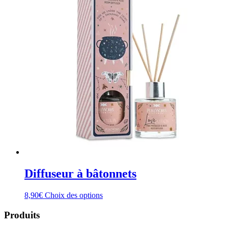
Diffuseur à bâtonnets
Ce
8,90
€
Choix des options
produit
a
Produits
plusieurs