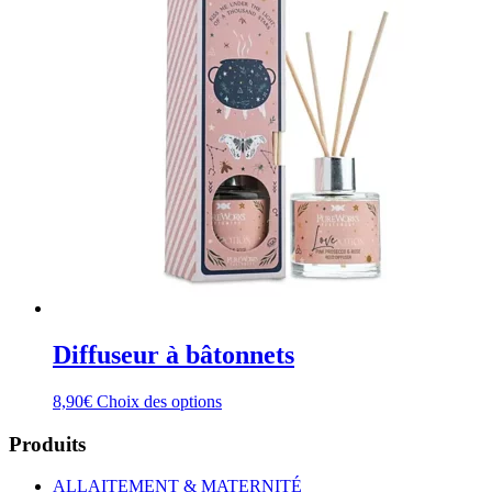
Diffuseur à bâtonnets
Ce
8,90
€
Choix des options
produit
a
Produits
plusieurs
variations.
ALLAITEMENT & MATERNITÉ