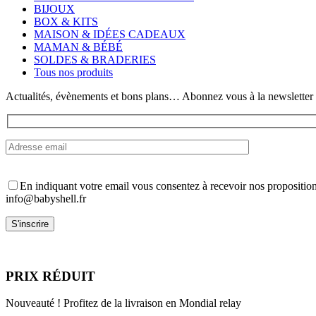
Les
BIJOUX
options
BOX & KITS
peuvent
MAISON & IDÉES CADEAUX
être
MAMAN & BÉBÉ
choisies
SOLDES & BRADERIES
sur
Tous nos produits
la
page
Actualités, évènements et bons plans… Abonnez vous à la newsletter
du
produit
En indiquant votre email vous consentez à recevoir nos propositio
info@babyshell.fr
PRIX RÉDUIT
Nouveauté ! Profitez de la livraison en Mondial relay