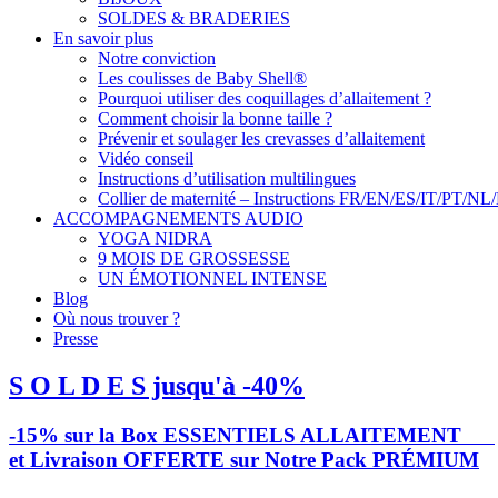
SOLDES & BRADERIES
En savoir plus
Notre conviction
Les coulisses de Baby Shell®
Pourquoi utiliser des coquillages d’allaitement ?
Comment choisir la bonne taille ?
Prévenir et soulager les crevasses d’allaitement
Vidéo conseil
Instructions d’utilisation multilingues
Collier de maternité – Instructions FR/EN/ES/IT/PT/NL
ACCOMPAGNEMENTS AUDIO
YOGA NIDRA
9 MOIS DE GROSSESSE
UN ÉMOTIONNEL INTENSE
Blog
Où nous trouver ?
Presse
S O L D E S jusqu'à -40%
-15% sur la Box ESSENTIELS ALLAITEMENT
et Livraison OFFERTE sur Notre Pack PRÉMIUM