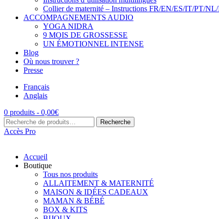
Collier de maternité – Instructions FR/EN/ES/IT/PT/NL
ACCOMPAGNEMENTS AUDIO
YOGA NIDRA
9 MOIS DE GROSSESSE
UN ÉMOTIONNEL INTENSE
Blog
Où nous trouver ?
Presse
Français
Anglais
0 produits -
0,00
€
Recherche
Recherche
pour :
Accès Pro
Accueil
Boutique
Tous nos produits
ALLAITEMENT & MATERNITÉ
MAISON & IDÉES CADEAUX
MAMAN & BÉBÉ
BOX & KITS
BIJOUX