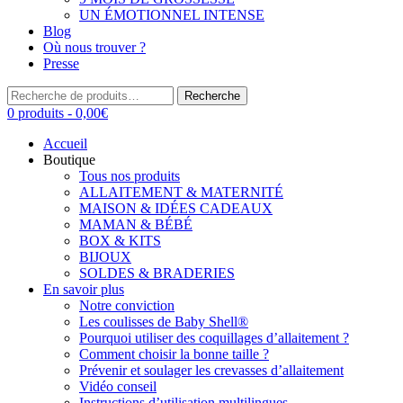
UN ÉMOTIONNEL INTENSE
Blog
Où nous trouver ?
Presse
Recherche
Recherche
pour :
0 produits -
0,00
€
Accueil
Boutique
Tous nos produits
ALLAITEMENT & MATERNITÉ
MAISON & IDÉES CADEAUX
MAMAN & BÉBÉ
BOX & KITS
BIJOUX
SOLDES & BRADERIES
En savoir plus
Notre conviction
Les coulisses de Baby Shell®
Pourquoi utiliser des coquillages d’allaitement ?
Comment choisir la bonne taille ?
Prévenir et soulager les crevasses d’allaitement
Vidéo conseil
Instructions d’utilisation multilingues