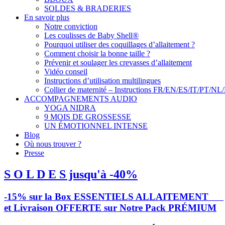
SOLDES & BRADERIES
En savoir plus
Notre conviction
Les coulisses de Baby Shell®
Pourquoi utiliser des coquillages d’allaitement ?
Comment choisir la bonne taille ?
Prévenir et soulager les crevasses d’allaitement
Vidéo conseil
Instructions d’utilisation multilingues
Collier de maternité – Instructions FR/EN/ES/IT/PT/NL
ACCOMPAGNEMENTS AUDIO
YOGA NIDRA
9 MOIS DE GROSSESSE
UN ÉMOTIONNEL INTENSE
Blog
Où nous trouver ?
Presse
S O L D E S jusqu'à -40%
-15% sur la Box ESSENTIELS ALLAITEMENT
et Livraison OFFERTE sur Notre Pack PRÉMIUM