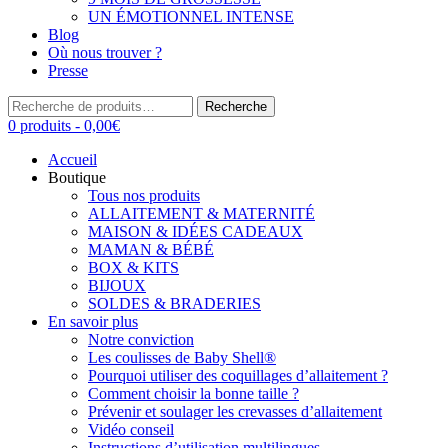
UN ÉMOTIONNEL INTENSE
Blog
Où nous trouver ?
Presse
Recherche
Recherche
pour :
0 produits -
0,00
€
Accueil
Boutique
Tous nos produits
ALLAITEMENT & MATERNITÉ
MAISON & IDÉES CADEAUX
MAMAN & BÉBÉ
BOX & KITS
BIJOUX
SOLDES & BRADERIES
En savoir plus
Notre conviction
Les coulisses de Baby Shell®
Pourquoi utiliser des coquillages d’allaitement ?
Comment choisir la bonne taille ?
Prévenir et soulager les crevasses d’allaitement
Vidéo conseil
Instructions d’utilisation multilingues