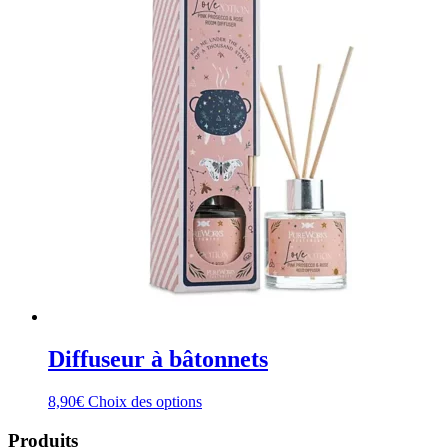
Diffuseur à bâtonnets
Ce
8,90
€
Choix des options
produit
a
Produits