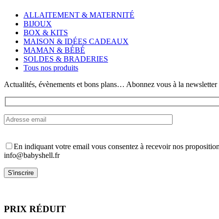
plusieurs
variations.
ALLAITEMENT & MATERNITÉ
Les
BIJOUX
options
BOX & KITS
peuvent
MAISON & IDÉES CADEAUX
être
MAMAN & BÉBÉ
choisies
SOLDES & BRADERIES
sur
Tous nos produits
la
page
Actualités, évènements et bons plans… Abonnez vous à la newsletter
du
produit
En indiquant votre email vous consentez à recevoir nos propositio
info@babyshell.fr
PRIX RÉDUIT