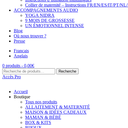
Collier de maternité – Instructions FR/EN/ES/IT/PT/NL
ACCOMPAGNEMENTS AUDIO
YOGA NIDRA
9 MOIS DE GROSSESSE
UN ÉMOTIONNEL INTENSE
Blog
Où nous trouver ?
Presse
Français
Anglais
0 produits -
0,00
€
Recherche
Recherche
pour :
Accès Pro
Accueil
Boutique
Tous nos produits
ALLAITEMENT & MATERNITÉ
MAISON & IDÉES CADEAUX
MAMAN & BÉBÉ
BOX & KITS
BIJOUX