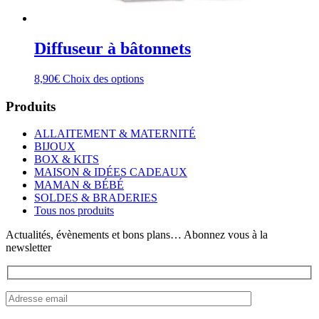
Diffuseur à bâtonnets
Ce
8,90
€
Choix des options
produit
a
Produits
plusieurs
variations.
ALLAITEMENT & MATERNITÉ
Les
BIJOUX
options
BOX & KITS
peuvent
MAISON & IDÉES CADEAUX
être
MAMAN & BÉBÉ
choisies
SOLDES & BRADERIES
sur
Tous nos produits
la
page
Actualités, évènements et bons plans… Abonnez vous à la
du
newsletter
produit