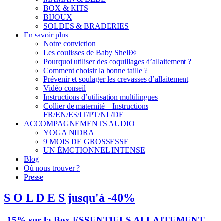
BOX & KITS
BIJOUX
SOLDES & BRADERIES
En savoir plus
Notre conviction
Les coulisses de Baby Shell®
Pourquoi utiliser des coquillages d’allaitement ?
Comment choisir la bonne taille ?
Prévenir et soulager les crevasses d’allaitement
Vidéo conseil
Instructions d’utilisation multilingues
Collier de maternité – Instructions
FR/EN/ES/IT/PT/NL/DE
ACCOMPAGNEMENTS AUDIO
YOGA NIDRA
9 MOIS DE GROSSESSE
UN ÉMOTIONNEL INTENSE
Blog
Où nous trouver ?
Presse
S O L D E S jusqu'à -40%
-15% sur la Box ESSENTIELS ALLAITEMENT