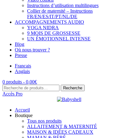
Instructions d’utilisation multilingues
Collier de maternité – Instructions
FR/EN/ES/IT/PT/NL/DE
ACCOMPAGNEMENTS AUDIO
YOGA NIDRA
9 MOIS DE GROSSESSE
UN ÉMOTIONNEL INTENSE
Blog
Où nous trouver ?
Presse
Français
Anglais
0 produits -
0,00
€
Recherche
Recherche
pour :
Accès Pro
Accueil
Boutique
Tous nos produits
ALLAITEMENT & MATERNITÉ
MAISON & IDÉES CADEAUX
MAMAN & BÉBÉ