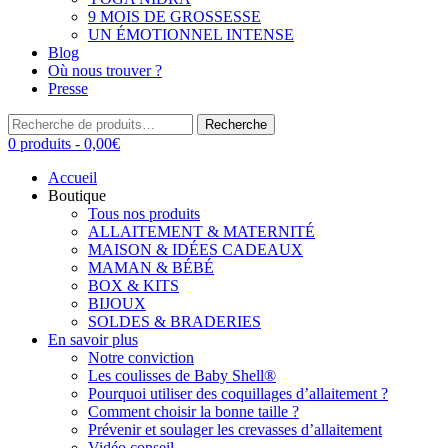
9 MOIS DE GROSSESSE
UN ÉMOTIONNEL INTENSE
Blog
Où nous trouver ?
Presse
Recherche
Recherche
pour :
0 produits -
0,00
€
Accueil
Boutique
Tous nos produits
ALLAITEMENT & MATERNITÉ
MAISON & IDÉES CADEAUX
MAMAN & BÉBÉ
BOX & KITS
BIJOUX
SOLDES & BRADERIES
En savoir plus
Notre conviction
Les coulisses de Baby Shell®
Pourquoi utiliser des coquillages d’allaitement ?
Comment choisir la bonne taille ?
Prévenir et soulager les crevasses d’allaitement
Vidéo conseil