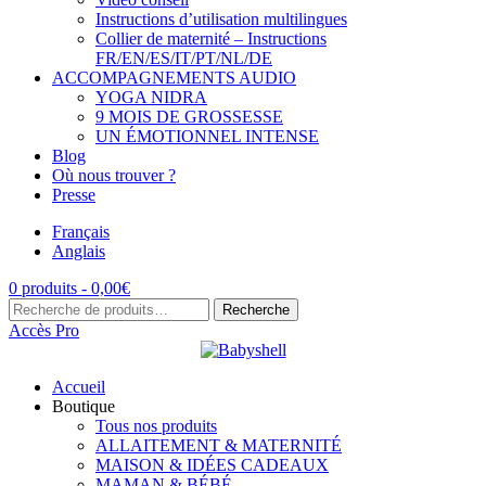
Instructions d’utilisation multilingues
Collier de maternité – Instructions
FR/EN/ES/IT/PT/NL/DE
ACCOMPAGNEMENTS AUDIO
YOGA NIDRA
9 MOIS DE GROSSESSE
UN ÉMOTIONNEL INTENSE
Blog
Où nous trouver ?
Presse
Français
Anglais
0 produits -
0,00
€
Recherche
Recherche
pour :
Accès Pro
Accueil
Boutique
Tous nos produits
ALLAITEMENT & MATERNITÉ
MAISON & IDÉES CADEAUX
MAMAN & BÉBÉ