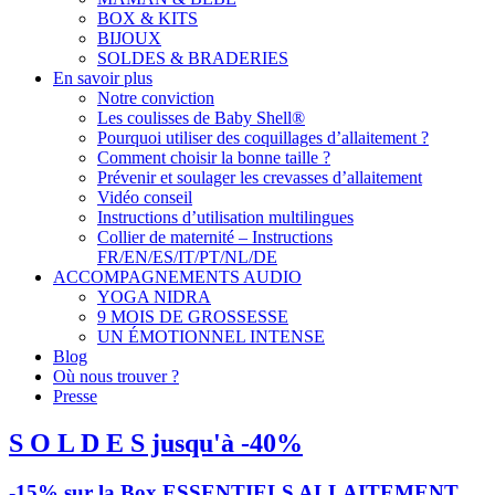
BOX & KITS
BIJOUX
SOLDES & BRADERIES
En savoir plus
Notre conviction
Les coulisses de Baby Shell®
Pourquoi utiliser des coquillages d’allaitement ?
Comment choisir la bonne taille ?
Prévenir et soulager les crevasses d’allaitement
Vidéo conseil
Instructions d’utilisation multilingues
Collier de maternité – Instructions
FR/EN/ES/IT/PT/NL/DE
ACCOMPAGNEMENTS AUDIO
YOGA NIDRA
9 MOIS DE GROSSESSE
UN ÉMOTIONNEL INTENSE
Blog
Où nous trouver ?
Presse
S O L D E S jusqu'à -40%
-15% sur la Box ESSENTIELS ALLAITEMENT