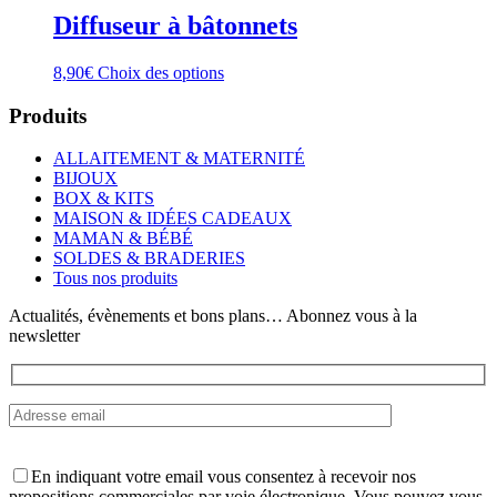
Diffuseur à bâtonnets
Ce
8,90
€
Choix des options
produit
a
Produits
plusieurs
variations.
ALLAITEMENT & MATERNITÉ
Les
BIJOUX
options
BOX & KITS
peuvent
MAISON & IDÉES CADEAUX
être
MAMAN & BÉBÉ
choisies
SOLDES & BRADERIES
sur
Tous nos produits
la
page
Actualités, évènements et bons plans… Abonnez vous à la
du
newsletter
produit
En indiquant votre email vous consentez à recevoir nos
propositions commerciales par voie électronique. Vous pouvez vous