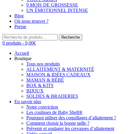
9 MOIS DE GROSSESSE
UN ÉMOTIONNEL INTENSE
Blog
Où nous trouver ?
Presse
Recherche
Recherche
pour :
0 produits -
0,00
€
Accueil
Boutique
Tous nos produits
ALLAITEMENT & MATERNITÉ
MAISON & IDÉES CADEAUX
MAMAN & BÉBÉ
BOX & KITS
BIJOUX
SOLDES & BRADERIES
En savoir plus
Notre conviction
Les coulisses de Baby Shell®
Pourquoi utiliser des coquillages d’allaitement ?
Comment choisir la bonne taille ?
Prévenir et soulager les crevasses d’allaitement
Vidéo conseil