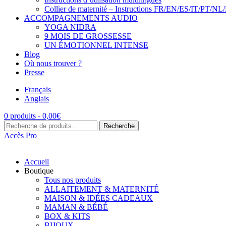
Collier de maternité – Instructions FR/EN/ES/IT/PT/NL
ACCOMPAGNEMENTS AUDIO
YOGA NIDRA
9 MOIS DE GROSSESSE
UN ÉMOTIONNEL INTENSE
Blog
Où nous trouver ?
Presse
Français
Anglais
0 produits -
0,00
€
Recherche
Recherche
pour :
Accès Pro
Accueil
Boutique
Tous nos produits
ALLAITEMENT & MATERNITÉ
MAISON & IDÉES CADEAUX
MAMAN & BÉBÉ
BOX & KITS
BIJOUX