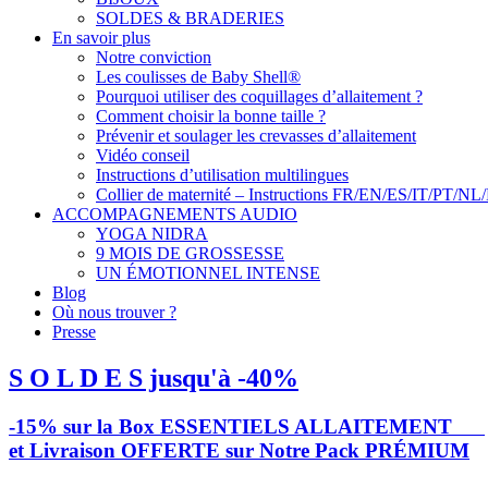
SOLDES & BRADERIES
En savoir plus
Notre conviction
Les coulisses de Baby Shell®
Pourquoi utiliser des coquillages d’allaitement ?
Comment choisir la bonne taille ?
Prévenir et soulager les crevasses d’allaitement
Vidéo conseil
Instructions d’utilisation multilingues
Collier de maternité – Instructions FR/EN/ES/IT/PT/NL
ACCOMPAGNEMENTS AUDIO
YOGA NIDRA
9 MOIS DE GROSSESSE
UN ÉMOTIONNEL INTENSE
Blog
Où nous trouver ?
Presse
S O L D E S jusqu'à -40%
-15% sur la Box ESSENTIELS ALLAITEMENT
et Livraison OFFERTE sur Notre Pack PRÉMIUM