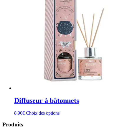
Diffuseur à bâtonnets
Ce
8,90
€
Choix des options
produit
a
Produits
plusieurs