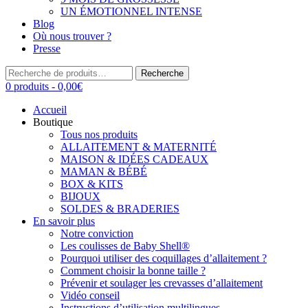
UN ÉMOTIONNEL INTENSE
Blog
Où nous trouver ?
Presse
Recherche
Recherche
pour :
0 produits -
0,00
€
Accueil
Boutique
Tous nos produits
ALLAITEMENT & MATERNITÉ
MAISON & IDÉES CADEAUX
MAMAN & BÉBÉ
BOX & KITS
BIJOUX
SOLDES & BRADERIES
En savoir plus
Notre conviction
Les coulisses de Baby Shell®
Pourquoi utiliser des coquillages d’allaitement ?
Comment choisir la bonne taille ?
Prévenir et soulager les crevasses d’allaitement
Vidéo conseil
Instructions d’utilisation multilingues