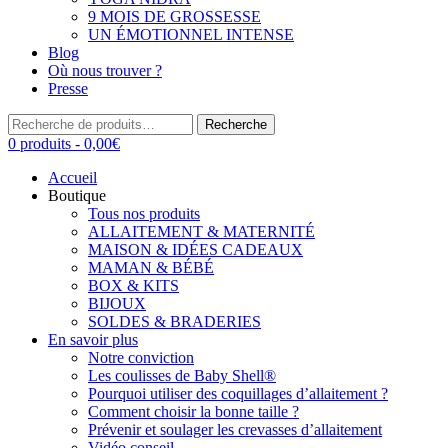
9 MOIS DE GROSSESSE
UN ÉMOTIONNEL INTENSE
Blog
Où nous trouver ?
Presse
Recherche
Recherche
pour :
0 produits -
0,00
€
Accueil
Boutique
Tous nos produits
ALLAITEMENT & MATERNITÉ
MAISON & IDÉES CADEAUX
MAMAN & BÉBÉ
BOX & KITS
BIJOUX
SOLDES & BRADERIES
En savoir plus
Notre conviction
Les coulisses de Baby Shell®
Pourquoi utiliser des coquillages d’allaitement ?
Comment choisir la bonne taille ?
Prévenir et soulager les crevasses d’allaitement
Vidéo conseil