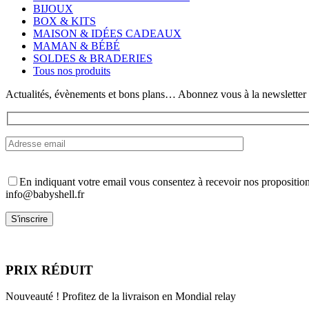
Les
BIJOUX
options
BOX & KITS
peuvent
MAISON & IDÉES CADEAUX
être
MAMAN & BÉBÉ
choisies
SOLDES & BRADERIES
sur
Tous nos produits
la
page
Actualités, évènements et bons plans… Abonnez vous à la newsletter
du
produit
En indiquant votre email vous consentez à recevoir nos propositio
info@babyshell.fr
PRIX RÉDUIT
Nouveauté ! Profitez de la livraison en Mondial relay