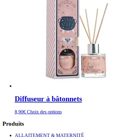
Diffuseur à bâtonnets
Ce
8,90
€
Choix des options
produit
a
Produits
plusieurs
variations.
ALLAITEMENT & MATERNITÉ