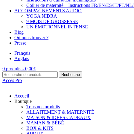
Collier de maternité – Instructions FR/EN/ES/IT/PT/NL
ACCOMPAGNEMENTS AUDIO
YOGA NIDRA
9 MOIS DE GROSSESSE
UN ÉMOTIONNEL INTENSE
Blog
Où nous trouver ?
Presse
Français
Anglais
0 produits -
0,00
€
Recherche
Recherche
pour :
Accès Pro
Accueil
Boutique
Tous nos produits
ALLAITEMENT & MATERNITÉ
MAISON & IDÉES CADEAUX
MAMAN & BÉBÉ
BOX & KITS
BIJOUX