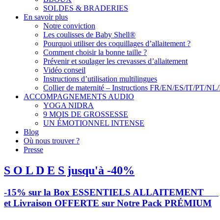
SOLDES & BRADERIES
En savoir plus
Notre conviction
Les coulisses de Baby Shell®
Pourquoi utiliser des coquillages d’allaitement ?
Comment choisir la bonne taille ?
Prévenir et soulager les crevasses d’allaitement
Vidéo conseil
Instructions d’utilisation multilingues
Collier de maternité – Instructions FR/EN/ES/IT/PT/NL
ACCOMPAGNEMENTS AUDIO
YOGA NIDRA
9 MOIS DE GROSSESSE
UN ÉMOTIONNEL INTENSE
Blog
Où nous trouver ?
Presse
S O L D E S jusqu'à -40%
-15% sur la Box ESSENTIELS ALLAITEMENT
et Livraison OFFERTE sur Notre Pack PRÉMIUM