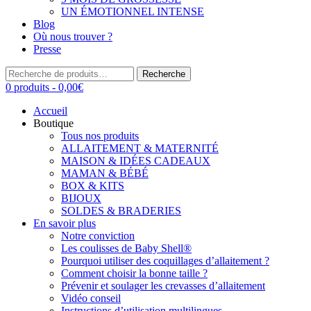
UN ÉMOTIONNEL INTENSE
Blog
Où nous trouver ?
Presse
Recherche
Recherche
pour :
0 produits -
0,00
€
Accueil
Boutique
Tous nos produits
ALLAITEMENT & MATERNITÉ
MAISON & IDÉES CADEAUX
MAMAN & BÉBÉ
BOX & KITS
BIJOUX
SOLDES & BRADERIES
En savoir plus
Notre conviction
Les coulisses de Baby Shell®
Pourquoi utiliser des coquillages d’allaitement ?
Comment choisir la bonne taille ?
Prévenir et soulager les crevasses d’allaitement
Vidéo conseil
Instructions d’utilisation multilingues