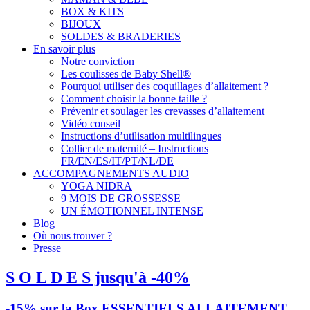
BOX & KITS
BIJOUX
SOLDES & BRADERIES
En savoir plus
Notre conviction
Les coulisses de Baby Shell®
Pourquoi utiliser des coquillages d’allaitement ?
Comment choisir la bonne taille ?
Prévenir et soulager les crevasses d’allaitement
Vidéo conseil
Instructions d’utilisation multilingues
Collier de maternité – Instructions
FR/EN/ES/IT/PT/NL/DE
ACCOMPAGNEMENTS AUDIO
YOGA NIDRA
9 MOIS DE GROSSESSE
UN ÉMOTIONNEL INTENSE
Blog
Où nous trouver ?
Presse
S O L D E S jusqu'à -40%
-15% sur la Box ESSENTIELS ALLAITEMENT