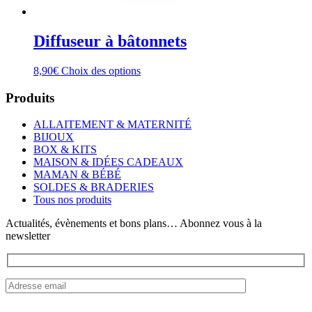
Diffuseur à bâtonnets
Ce
8,90
€
Choix des options
produit
a
Produits
plusieurs
variations.
ALLAITEMENT & MATERNITÉ
Les
BIJOUX
options
BOX & KITS
peuvent
MAISON & IDÉES CADEAUX
être
MAMAN & BÉBÉ
choisies
SOLDES & BRADERIES
sur
Tous nos produits
la
page
Actualités, évènements et bons plans… Abonnez vous à la
du
newsletter
produit