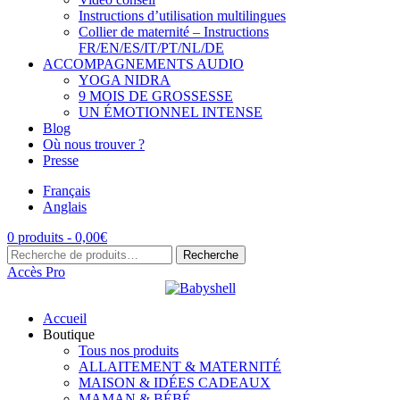
Instructions d’utilisation multilingues
Collier de maternité – Instructions
FR/EN/ES/IT/PT/NL/DE
ACCOMPAGNEMENTS AUDIO
YOGA NIDRA
9 MOIS DE GROSSESSE
UN ÉMOTIONNEL INTENSE
Blog
Où nous trouver ?
Presse
Français
Anglais
0 produits -
0,00
€
Recherche
Recherche
pour :
Accès Pro
Accueil
Boutique
Tous nos produits
ALLAITEMENT & MATERNITÉ
MAISON & IDÉES CADEAUX
MAMAN & BÉBÉ