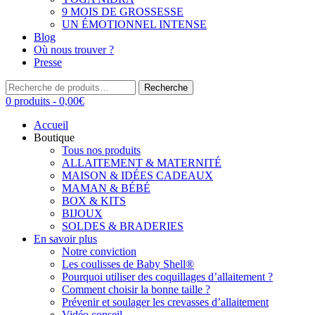
9 MOIS DE GROSSESSE
UN ÉMOTIONNEL INTENSE
Blog
Où nous trouver ?
Presse
Recherche
Recherche
pour :
0 produits -
0,00
€
Accueil
Boutique
Tous nos produits
ALLAITEMENT & MATERNITÉ
MAISON & IDÉES CADEAUX
MAMAN & BÉBÉ
BOX & KITS
BIJOUX
SOLDES & BRADERIES
En savoir plus
Notre conviction
Les coulisses de Baby Shell®
Pourquoi utiliser des coquillages d’allaitement ?
Comment choisir la bonne taille ?
Prévenir et soulager les crevasses d’allaitement
Vidéo conseil