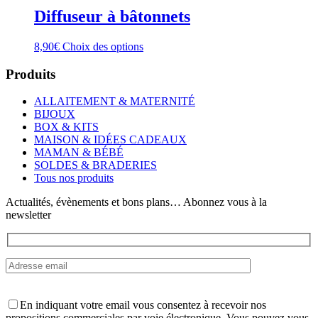
Diffuseur à bâtonnets
Ce
8,90
€
Choix des options
produit
a
Produits
plusieurs
variations.
ALLAITEMENT & MATERNITÉ
Les
BIJOUX
options
BOX & KITS
peuvent
MAISON & IDÉES CADEAUX
être
MAMAN & BÉBÉ
choisies
SOLDES & BRADERIES
sur
Tous nos produits
la
page
Actualités, évènements et bons plans… Abonnez vous à la
du
newsletter
produit
En indiquant votre email vous consentez à recevoir nos
propositions commerciales par voie électronique. Vous pouvez vous