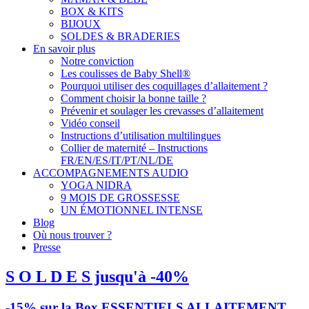
BOX & KITS
BIJOUX
SOLDES & BRADERIES
En savoir plus
Notre conviction
Les coulisses de Baby Shell®
Pourquoi utiliser des coquillages d’allaitement ?
Comment choisir la bonne taille ?
Prévenir et soulager les crevasses d’allaitement
Vidéo conseil
Instructions d’utilisation multilingues
Collier de maternité – Instructions
FR/EN/ES/IT/PT/NL/DE
ACCOMPAGNEMENTS AUDIO
YOGA NIDRA
9 MOIS DE GROSSESSE
UN ÉMOTIONNEL INTENSE
Blog
Où nous trouver ?
Presse
S O L D E S jusqu'à -40%
-15% sur la Box ESSENTIELS ALLAITEMENT