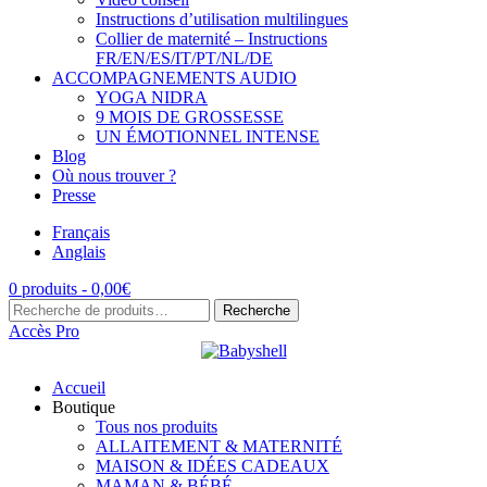
Instructions d’utilisation multilingues
Collier de maternité – Instructions
FR/EN/ES/IT/PT/NL/DE
ACCOMPAGNEMENTS AUDIO
YOGA NIDRA
9 MOIS DE GROSSESSE
UN ÉMOTIONNEL INTENSE
Blog
Où nous trouver ?
Presse
Français
Anglais
0 produits -
0,00
€
Recherche
Recherche
pour :
Accès Pro
Accueil
Boutique
Tous nos produits
ALLAITEMENT & MATERNITÉ
MAISON & IDÉES CADEAUX
MAMAN & BÉBÉ