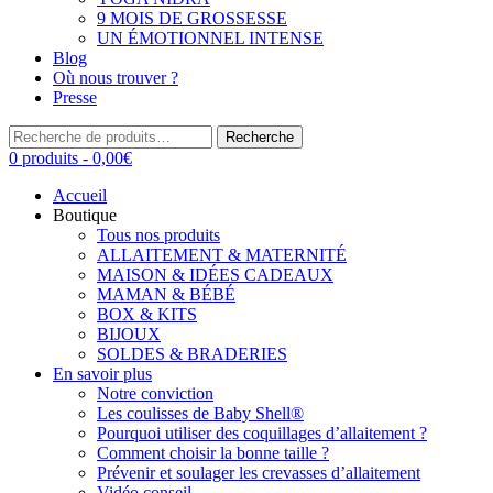
9 MOIS DE GROSSESSE
UN ÉMOTIONNEL INTENSE
Blog
Où nous trouver ?
Presse
Recherche
Recherche
pour :
0 produits -
0,00
€
Accueil
Boutique
Tous nos produits
ALLAITEMENT & MATERNITÉ
MAISON & IDÉES CADEAUX
MAMAN & BÉBÉ
BOX & KITS
BIJOUX
SOLDES & BRADERIES
En savoir plus
Notre conviction
Les coulisses de Baby Shell®
Pourquoi utiliser des coquillages d’allaitement ?
Comment choisir la bonne taille ?
Prévenir et soulager les crevasses d’allaitement
Vidéo conseil