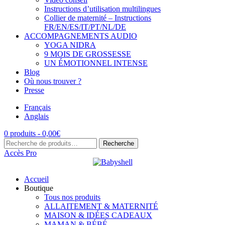
Instructions d’utilisation multilingues
Collier de maternité – Instructions
FR/EN/ES/IT/PT/NL/DE
ACCOMPAGNEMENTS AUDIO
YOGA NIDRA
9 MOIS DE GROSSESSE
UN ÉMOTIONNEL INTENSE
Blog
Où nous trouver ?
Presse
Français
Anglais
0 produits -
0,00
€
Recherche
Recherche
pour :
Accès Pro
Accueil
Boutique
Tous nos produits
ALLAITEMENT & MATERNITÉ
MAISON & IDÉES CADEAUX
MAMAN & BÉBÉ