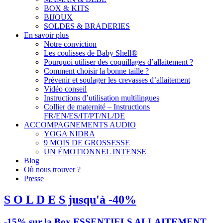
BOX & KITS
BIJOUX
SOLDES & BRADERIES
En savoir plus
Notre conviction
Les coulisses de Baby Shell®
Pourquoi utiliser des coquillages d’allaitement ?
Comment choisir la bonne taille ?
Prévenir et soulager les crevasses d’allaitement
Vidéo conseil
Instructions d’utilisation multilingues
Collier de maternité – Instructions
FR/EN/ES/IT/PT/NL/DE
ACCOMPAGNEMENTS AUDIO
YOGA NIDRA
9 MOIS DE GROSSESSE
UN ÉMOTIONNEL INTENSE
Blog
Où nous trouver ?
Presse
S O L D E S jusqu'à -40%
-15% sur la Box ESSENTIELS ALLAITEMENT