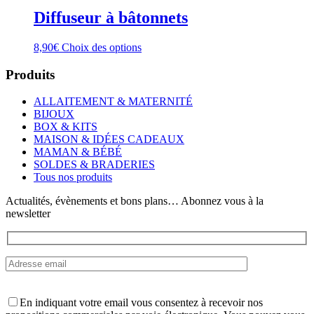
Diffuseur à bâtonnets
Ce
8,90
€
Choix des options
produit
a
Produits
plusieurs
variations.
ALLAITEMENT & MATERNITÉ
Les
BIJOUX
options
BOX & KITS
peuvent
MAISON & IDÉES CADEAUX
être
MAMAN & BÉBÉ
choisies
SOLDES & BRADERIES
sur
Tous nos produits
la
page
Actualités, évènements et bons plans… Abonnez vous à la
du
newsletter
produit
En indiquant votre email vous consentez à recevoir nos