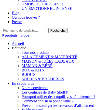
9 MOIS DE GROSSESSE
UN ÉMOTIONNEL INTENSE
Blog
Où nous trouver ?
Presse
Recherche
Recherche
pour :
0 produits -
0,00
€
Accueil
Boutique
Tous nos produits
ALLAITEMENT & MATERNITÉ
MAISON & IDÉES CADEAUX
MAMAN & BÉBÉ
BOX & KITS
BIJOUX
SOLDES & BRADERIES
En savoir plus
Notre conviction
Les coulisses de Baby Shell®
Pourquoi utiliser des coquillages d’allaitement ?
Comment choisir la bonne taille ?
Prévenir et soulager les crevasses d’allaitement
Vidéo conseil