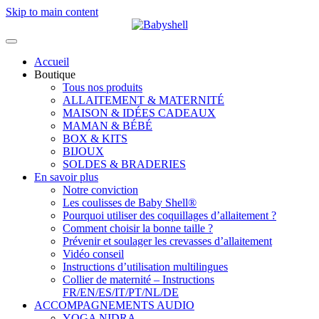
Skip to main content
Accueil
Boutique
Tous nos produits
ALLAITEMENT & MATERNITÉ
MAISON & IDÉES CADEAUX
MAMAN & BÉBÉ
BOX & KITS
BIJOUX
SOLDES & BRADERIES
En savoir plus
Notre conviction
Les coulisses de Baby Shell®
Pourquoi utiliser des coquillages d’allaitement ?
Comment choisir la bonne taille ?
Prévenir et soulager les crevasses d’allaitement
Vidéo conseil
Instructions d’utilisation multilingues
Collier de maternité – Instructions
FR/EN/ES/IT/PT/NL/DE
ACCOMPAGNEMENTS AUDIO
YOGA NIDRA