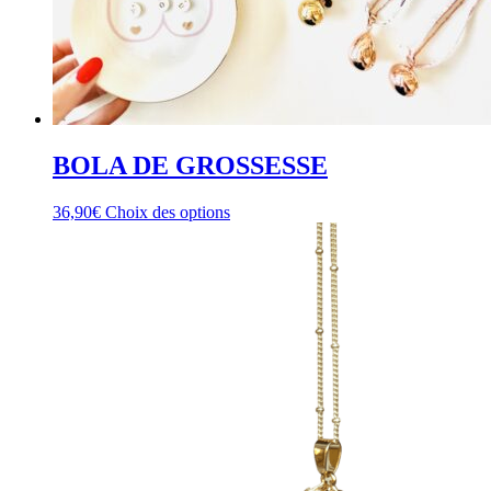
BOLA DE GROSSESSE
Ce
36,90
€
Choix des options
produit
a
plusieurs
variations.
Les
options
peuvent
être
choisies
sur
la
page
du
produit