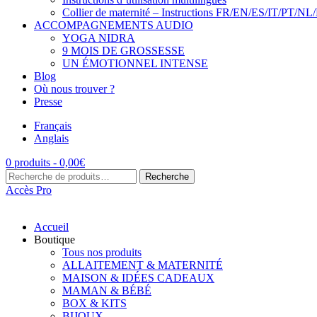
Collier de maternité – Instructions FR/EN/ES/IT/PT/NL
ACCOMPAGNEMENTS AUDIO
YOGA NIDRA
9 MOIS DE GROSSESSE
UN ÉMOTIONNEL INTENSE
Blog
Où nous trouver ?
Presse
Français
Anglais
0 produits -
0,00
€
Recherche
Recherche
pour :
Accès Pro
Accueil
Boutique
Tous nos produits
ALLAITEMENT & MATERNITÉ
MAISON & IDÉES CADEAUX
MAMAN & BÉBÉ
BOX & KITS
BIJOUX