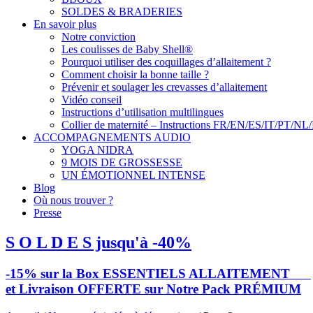
SOLDES & BRADERIES
En savoir plus
Notre conviction
Les coulisses de Baby Shell®
Pourquoi utiliser des coquillages d’allaitement ?
Comment choisir la bonne taille ?
Prévenir et soulager les crevasses d’allaitement
Vidéo conseil
Instructions d’utilisation multilingues
Collier de maternité – Instructions FR/EN/ES/IT/PT/NL
ACCOMPAGNEMENTS AUDIO
YOGA NIDRA
9 MOIS DE GROSSESSE
UN ÉMOTIONNEL INTENSE
Blog
Où nous trouver ?
Presse
S O L D E S jusqu'à -40%
-15% sur la Box ESSENTIELS ALLAITEMENT
et Livraison OFFERTE sur Notre Pack PRÉMIUM