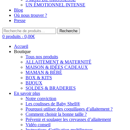
UN ÉMOTIONNEL INTENSE
Blog
Où nous trouver ?
Presse
Recherche
Recherche
pour :
0 produits -
0,00
€
Accueil
Boutique
Tous nos produits
ALLAITEMENT & MATERNITÉ
MAISON & IDÉES CADEAUX
MAMAN & BÉBÉ
BOX & KITS
BIJOUX
SOLDES & BRADERIES
En savoir plus
Notre conviction
Les coulisses de Baby Shell®
Pourquoi utiliser des coquillages d’allaitement ?
Comment choisir la bonne taille ?
Prévenir et soulager les crevasses d’allaitement
Vidéo conseil
Instructions d’utilisation multilingues