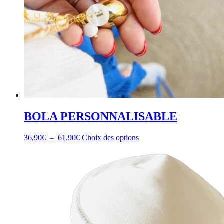
page
du
produit
BOLA PERSONNALISABLE
Plage
36,90
€
–
61,90
€
Choix des options
de
prix :
36,90€
à
61,90€