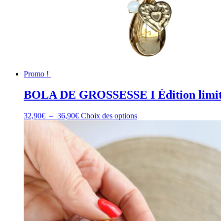
Promo !
BOLA DE GROSSESSE I Édition limi
Plage
Ce
32,90
€
–
36,90
€
Choix des options
de
produit
prix :
a
32,90€
plusieurs
à
variations.
36,90€
Les
options
peuvent
être
choisies
sur
la