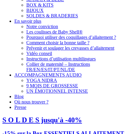
BOX & KITS
BIJOUX
SOLDES & BRADERIES
En savoir plus
Notre conviction
Les coulisses de Baby Shell®
Pourquoi utiliser des coquillages d’allaitement ?
Comment choisir la bonne taille ?
Prévenir et soulager les crevasses d’allaitement
Vidéo conseil
Instructions d’utilisation multilingues
Collier de maternité – Instructions
FR/EN/ES/IT/PT/NL/DE
ACCOMPAGNEMENTS AUDIO
YOGA NIDRA
9 MOIS DE GROSSESSE
UN ÉMOTIONNEL INTENSE
Blog
Où nous trouver ?
Presse
S O L D E S jusqu'à -40%
-15% sur la Box ESSENTIELS ALLAITEMENT