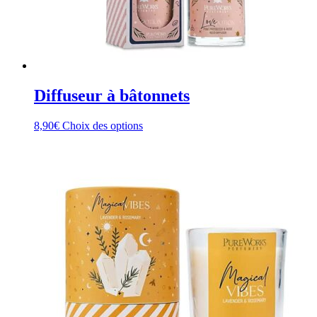
Diffuseur à bâtonnets
Ce
8,90
€
Choix des options
produit
a
plusieurs
variations.
Les
options
peuvent
être
choisies
sur
la
page
du
produit