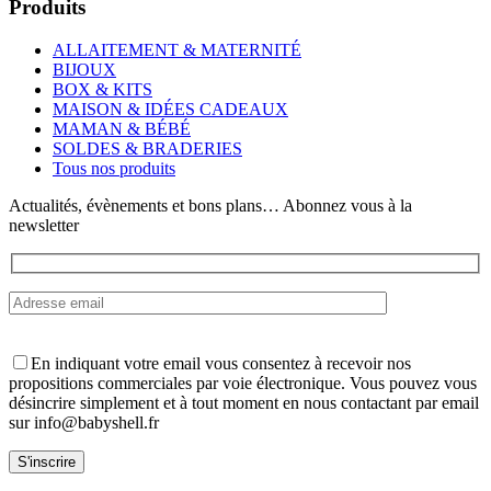
a
Produits
plusieurs
variations.
ALLAITEMENT & MATERNITÉ
Les
BIJOUX
options
BOX & KITS
peuvent
MAISON & IDÉES CADEAUX
être
MAMAN & BÉBÉ
choisies
SOLDES & BRADERIES
sur
Tous nos produits
la
page
Actualités, évènements et bons plans… Abonnez vous à la
du
newsletter
produit
En indiquant votre email vous consentez à recevoir nos
propositions commerciales par voie électronique. Vous pouvez vous
désincrire simplement et à tout moment en nous contactant par email
sur info@babyshell.fr