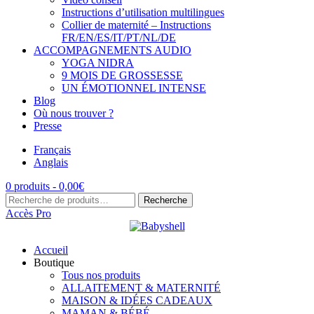
Instructions d’utilisation multilingues
Collier de maternité – Instructions
FR/EN/ES/IT/PT/NL/DE
ACCOMPAGNEMENTS AUDIO
YOGA NIDRA
9 MOIS DE GROSSESSE
UN ÉMOTIONNEL INTENSE
Blog
Où nous trouver ?
Presse
Français
Anglais
0 produits -
0,00
€
Recherche
Recherche
pour :
Accès Pro
Accueil
Boutique
Tous nos produits
ALLAITEMENT & MATERNITÉ
MAISON & IDÉES CADEAUX
MAMAN & BÉBÉ