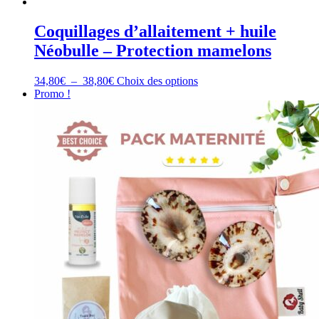
Coquillages d’allaitement + huile
Néobulle – Protection mamelons
Plage
Ce
34,80
€
–
38,80
€
Choix des options
de
produit
Promo !
prix :
a
34,80€
plusieurs
à
variations.
38,80€
Les
options
peuvent
être
choisies
sur
la
page
du
produit