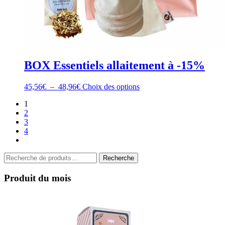
BOX Essentiels allaitement à -15%
Plage
Ce
45,56
€
–
48,96
€
Choix des options
de
produit
1
prix :
a
2
45,56€
plusieurs
3
à
variations.
4
48,96€
Les
options
peuvent
Recherche
Recherche
être
pour :
choisies
sur
Produit du mois
la
page
du
produit