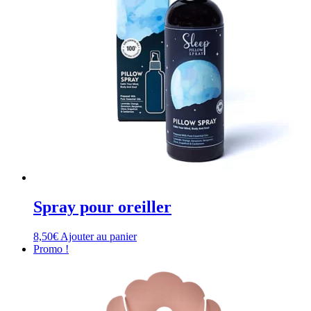
choisies
sur
la
page
du
produit
Spray pour oreiller
8,50
€
Ajouter au panier
Promo !