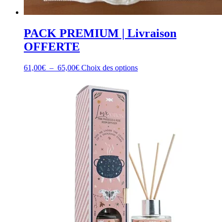
PACK PREMIUM | Livraison
OFFERTE
Plage
Ce
61,00
€
–
65,00
€
Choix des options
de
produit
prix :
a
61,00€
plusieurs
à
variations.
65,00€
Les
options
peuvent
être
choisies
sur
la
page
du
produit