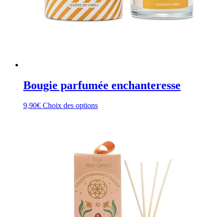
Bougie parfumée enchanteresse
Ce
9,90
€
Choix des options
produit
a
plusieurs
variations.
Les
options
peuvent
être
choisies
sur
la
page