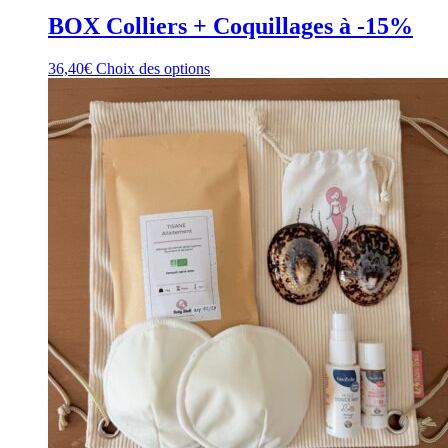
BOX Colliers + Coquillages à -15%
Ce
36,40
€
Choix des options
produit
a
plusieurs
variations.
Les
options
peuvent
être
choisies
sur
la
page
du
produit