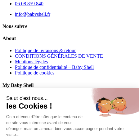
06 08 859 840
info@babyshell.fr
Nous suivre
About
Politique de livraisons & retour
CONDITIONS GÉNÉRALES DE VENTE
Mentions légales
Politique de confidentialité – Baby Shell
Politique de cookies
My Baby Shell
Mon compte
Salut c'est nous...
Mes commandes
les Cookies !
Mes adresses
On a attendu d'être sûrs que le contenu de
Contact
ce site vous intéresse avant de vous
déranger, mais on aimerait bien vous accompagner pendant votre
06 62 27 22 01
visite...