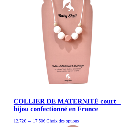
COLLIER DE MATERNITÉ court –
bijou confectionné en France
Plage
Ce
12,72
€
–
17,50
€
Choix des options
de
produit