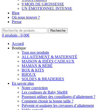
9 MOIS DE GROSSESSE
UN ÉMOTIONNEL INTENSE
Blog
Où nous trouver ?
Presse
Recherche
Recherche
pour :
0 produits -
0,00
€
Accueil
Boutique
Tous nos produits
ALLAITEMENT & MATERNITÉ
MAISON & IDÉES CADEAUX
MAMAN & BÉBÉ
BOX & KITS
BIJOUX
SOLDES & BRADERIES
En savoir plus
Notre conviction
Les coulisses de Baby Shell®
Pourquoi utiliser des coquillages d’allaitement ?
Comment choisir la bonne taille ?
Prévenir et soulager les crevasses d’allaitement
Vidéo conseil