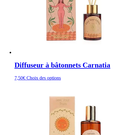
du
produit
Diffuseur à bâtonnets Carnatia
Ce
7,50
€
Choix des options
produit
a
plusieurs
variations.
Les
options
peuvent
être
choisies
sur