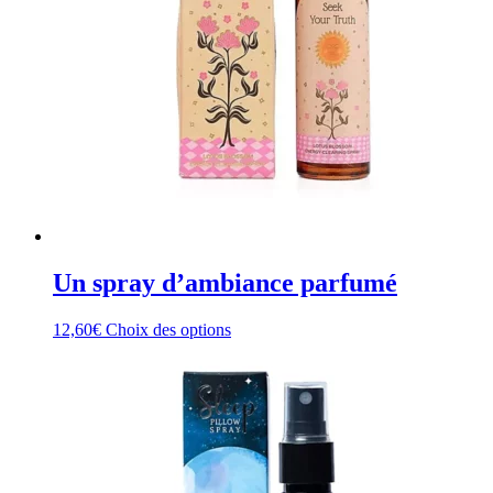
la
page
du
produit
Un spray d’ambiance parfumé
Ce
12,60
€
Choix des options
produit
a
plusieurs
variations.
Les
options
peuvent
être