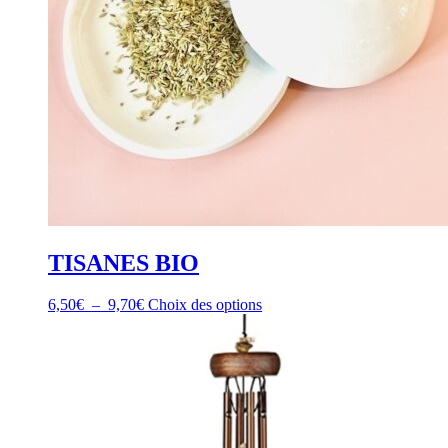
page
du
produit
TISANES BIO
Plage
Ce
6,50
€
–
9,70
€
Choix des options
de
produit
prix :
a
6,50€
plusieurs
à
variations.
9,70€
Les
options
peuvent
être