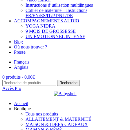
Instructions d’utilisation multilingues
Collier de maternité – Instructions
FR/EN/ES/IT/PT/NL/DE
ACCOMPAGNEMENTS AUDIO
YOGA NIDRA
9 MOIS DE GROSSESSE
UN ÉMOTIONNEL INTENSE
Blog
Où nous trouver ?
Presse
Français
Anglais
0 produits -
0,00
€
Recherche
Recherche
pour :
Accès Pro
Accueil
Boutique
Tous nos produits
ALLAITEMENT & MATERNITÉ
MAISON & IDÉES CADEAUX
MAMAN & BÉBÉ