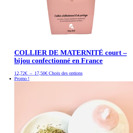
COLLIER DE MATERNITÉ court –
bijou confectionné en France
Plage
Ce
12,72
€
–
17,50
€
Choix des options
de
produit
Promo !
prix :
a
12,72€
plusieurs
à
variations.
17,50€
Les
options
peuvent
être
choisies
sur
la