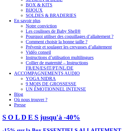
BOX & KITS
BIJOUX
SOLDES & BRADERIES
En savoir plus
Notre conviction
Les coulisses de Baby Shell®
Pourquoi utiliser des coquillages d’allaitement ?
Comment choisir la bonne taille ?
Prévenir et soulager les crevasses d’allaitement
Vidéo conseil
Instructions d’utilisation multilingues
Collier de maternité – Instructions
FR/EN/ES/IT/PT/NL/DE
ACCOMPAGNEMENTS AUDIO
YOGA NIDRA
9 MOIS DE GROSSESSE
UN ÉMOTIONNEL INTENSE
Blog
Où nous trouver ?
Presse
S O L D E S jusqu'à -40%
-15% sur la Box ESSENTIELS ALLAITEMENT