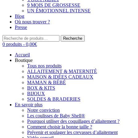
9 MOIS DE GROSSESSE
UN ÉMOTIONNEL INTENSE
Blog
Où nous trouver ?
Presse
Recherche
Recherche
pour :
0 produits -
0,00
€
Accueil
Boutique
Tous nos produits
ALLAITEMENT & MATERNITÉ
MAISON & IDÉES CADEAUX
MAMAN & BÉBÉ
BOX & KITS
BIJOUX
SOLDES & BRADERIES
En savoir plus
Notre conviction
Les coulisses de Baby Shell®
Pourquoi utiliser des coquillages d’allaitement ?
Comment choisir la bonne taille ?
Prévenir et soulager les crevasses d’allaitement
Vidéo conseil