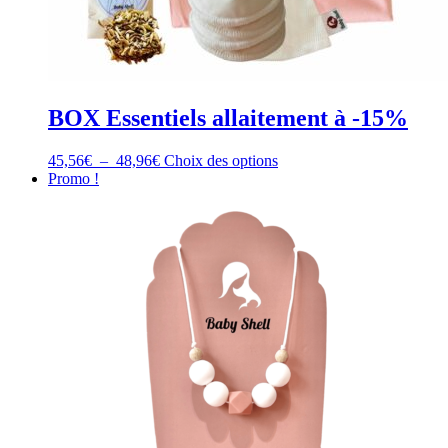
BOX Essentiels allaitement à -15%
Plage
Ce
45,56
€
–
48,96
€
Choix des options
de
produit
Promo !
prix :
a
45,56€
plusieurs
à
variations.
48,96€
Les
options
peuvent
être
choisies
sur
la
page
du
produit