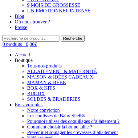
9 MOIS DE GROSSESSE
UN ÉMOTIONNEL INTENSE
Blog
Où nous trouver ?
Presse
Recherche
Recherche
pour :
0 produits -
0,00
€
Accueil
Boutique
Tous nos produits
ALLAITEMENT & MATERNITÉ
MAISON & IDÉES CADEAUX
MAMAN & BÉBÉ
BOX & KITS
BIJOUX
SOLDES & BRADERIES
En savoir plus
Notre conviction
Les coulisses de Baby Shell®
Pourquoi utiliser des coquillages d’allaitement ?
Comment choisir la bonne taille ?
Prévenir et soulager les crevasses d’allaitement
Vidéo conseil