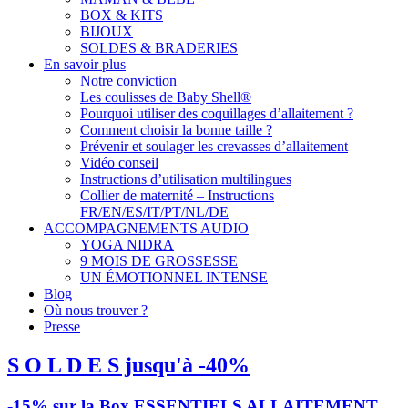
BOX & KITS
BIJOUX
SOLDES & BRADERIES
En savoir plus
Notre conviction
Les coulisses de Baby Shell®
Pourquoi utiliser des coquillages d’allaitement ?
Comment choisir la bonne taille ?
Prévenir et soulager les crevasses d’allaitement
Vidéo conseil
Instructions d’utilisation multilingues
Collier de maternité – Instructions
FR/EN/ES/IT/PT/NL/DE
ACCOMPAGNEMENTS AUDIO
YOGA NIDRA
9 MOIS DE GROSSESSE
UN ÉMOTIONNEL INTENSE
Blog
Où nous trouver ?
Presse
S O L D E S jusqu'à -40%
-15% sur la Box ESSENTIELS ALLAITEMENT