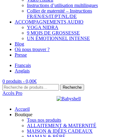
Instructions d’utilisation multilingues
Collier de maternité – Instructions
FR/EN/ES/IT/PT/NL/DE
ACCOMPAGNEMENTS AUDIO
YOGA NIDRA
9 MOIS DE GROSSESSE
UN ÉMOTIONNEL INTENSE
Blog
Où nous trouver ?
Presse
Français
Anglais
0 produits -
0,00
€
Recherche
Recherche
pour :
Accès Pro
Accueil
Boutique
Tous nos produits
ALLAITEMENT & MATERNITÉ
MAISON & IDÉES CADEAUX
MAMAN & BÉBÉ