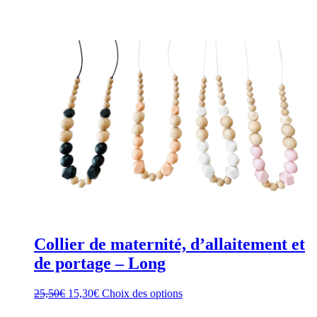
peuvent
être
choisies
sur
la
page
du
produit
Collier de maternité, d’allaitement et
de portage – Long
Le
Le
Ce
25,50
€
15,30
€
Choix des options
prix
prix
produit