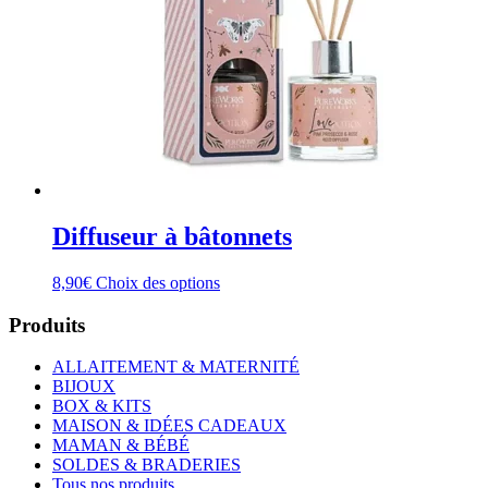
Diffuseur à bâtonnets
Ce
8,90
€
Choix des options
produit
a
Produits
plusieurs
variations.
ALLAITEMENT & MATERNITÉ
Les
BIJOUX
options
BOX & KITS
peuvent
MAISON & IDÉES CADEAUX
être
MAMAN & BÉBÉ
choisies
SOLDES & BRADERIES
sur
Tous nos produits