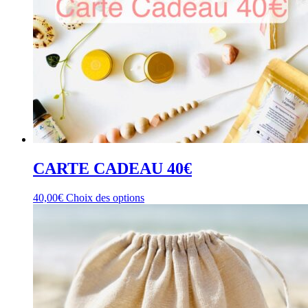
CARTE CADEAU 40€
Ce
40,00
€
Choix des options
produit
a
plusieurs
variations.
Les
options
peuvent
être