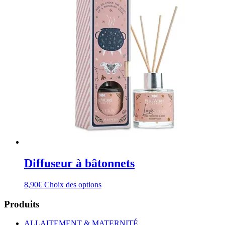
Diffuseur à bâtonnets
Ce
8,90
€
Choix des options
produit
a
Produits
plusieurs
variations.
ALLAITEMENT & MATERNITÉ