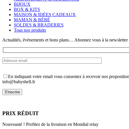
Les
BIJOUX
options
BOX & KITS
peuvent
MAISON & IDÉES CADEAUX
être
MAMAN & BÉBÉ
choisies
SOLDES & BRADERIES
sur
Tous nos produits
la
page
Actualités, évènements et bons plans… Abonnez vous à la newsletter
du
produit
En indiquant votre email vous consentez à recevoir nos propositio
info@babyshell.fr
PRIX RÉDUIT
Nouveauté ! Profitez de la livraison en Mondial relay