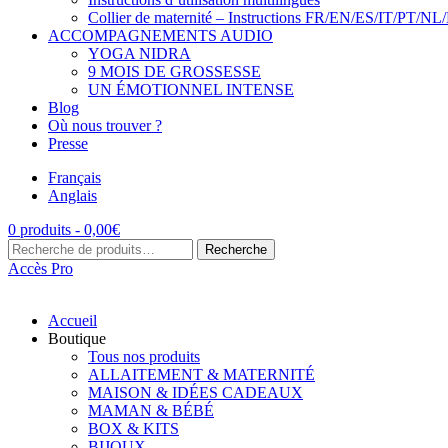
Collier de maternité – Instructions FR/EN/ES/IT/PT/NL
ACCOMPAGNEMENTS AUDIO
YOGA NIDRA
9 MOIS DE GROSSESSE
UN ÉMOTIONNEL INTENSE
Blog
Où nous trouver ?
Presse
Français
Anglais
0 produits -
0,00
€
Recherche
Recherche
pour :
Accès Pro
Accueil
Boutique
Tous nos produits
ALLAITEMENT & MATERNITÉ
MAISON & IDÉES CADEAUX
MAMAN & BÉBÉ
BOX & KITS
BIJOUX