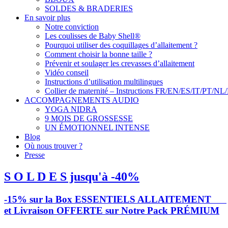
SOLDES & BRADERIES
En savoir plus
Notre conviction
Les coulisses de Baby Shell®
Pourquoi utiliser des coquillages d’allaitement ?
Comment choisir la bonne taille ?
Prévenir et soulager les crevasses d’allaitement
Vidéo conseil
Instructions d’utilisation multilingues
Collier de maternité – Instructions FR/EN/ES/IT/PT/NL
ACCOMPAGNEMENTS AUDIO
YOGA NIDRA
9 MOIS DE GROSSESSE
UN ÉMOTIONNEL INTENSE
Blog
Où nous trouver ?
Presse
S O L D E S jusqu'à -40%
-15% sur la Box ESSENTIELS ALLAITEMENT
et Livraison OFFERTE sur Notre Pack PRÉMIUM