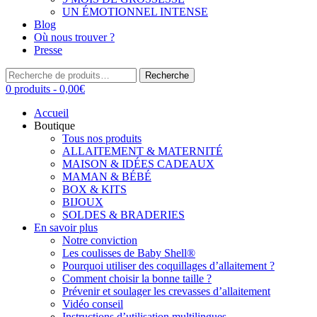
UN ÉMOTIONNEL INTENSE
Blog
Où nous trouver ?
Presse
Recherche
Recherche
pour :
0 produits -
0,00
€
Accueil
Boutique
Tous nos produits
ALLAITEMENT & MATERNITÉ
MAISON & IDÉES CADEAUX
MAMAN & BÉBÉ
BOX & KITS
BIJOUX
SOLDES & BRADERIES
En savoir plus
Notre conviction
Les coulisses de Baby Shell®
Pourquoi utiliser des coquillages d’allaitement ?
Comment choisir la bonne taille ?
Prévenir et soulager les crevasses d’allaitement
Vidéo conseil
Instructions d’utilisation multilingues