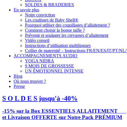
SOLDES & BRADERIES
En savoir plus
Notre conviction
Les coulisses de Baby Shell®
Pourquoi utiliser des coquillages d’allaitement ?
Comment choisir la bonne taille ?
Prévenir et soulager les crevasses d’allaitement
Vidéo conseil
Instructions d’utilisation multilingues
Collier de maternité – Instructions FR/EN/ES/IT/PT/NL
ACCOMPAGNEMENTS AUDIO
YOGA NIDRA
9 MOIS DE GROSSESSE
UN ÉMOTIONNEL INTENSE
Blog
Où nous trouver ?
Presse
S O L D E S jusqu'à -40%
-15% sur la Box ESSENTIELS ALLAITEMENT
et Livraison OFFERTE sur Notre Pack PRÉMIUM