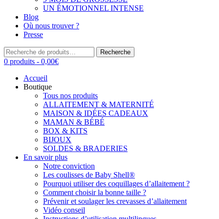
UN ÉMOTIONNEL INTENSE
Blog
Où nous trouver ?
Presse
Recherche
Recherche
pour :
0 produits -
0,00
€
Accueil
Boutique
Tous nos produits
ALLAITEMENT & MATERNITÉ
MAISON & IDÉES CADEAUX
MAMAN & BÉBÉ
BOX & KITS
BIJOUX
SOLDES & BRADERIES
En savoir plus
Notre conviction
Les coulisses de Baby Shell®
Pourquoi utiliser des coquillages d’allaitement ?
Comment choisir la bonne taille ?
Prévenir et soulager les crevasses d’allaitement
Vidéo conseil
Instructions d’utilisation multilingues