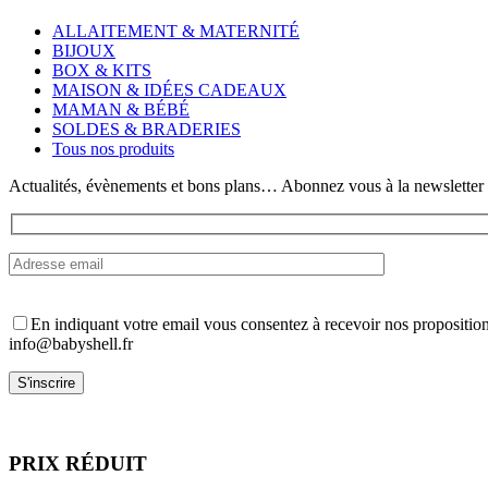
plusieurs
variations.
ALLAITEMENT & MATERNITÉ
Les
BIJOUX
options
BOX & KITS
peuvent
MAISON & IDÉES CADEAUX
être
MAMAN & BÉBÉ
choisies
SOLDES & BRADERIES
sur
Tous nos produits
la
page
Actualités, évènements et bons plans… Abonnez vous à la newsletter
du
produit
En indiquant votre email vous consentez à recevoir nos propositio
info@babyshell.fr
PRIX RÉDUIT