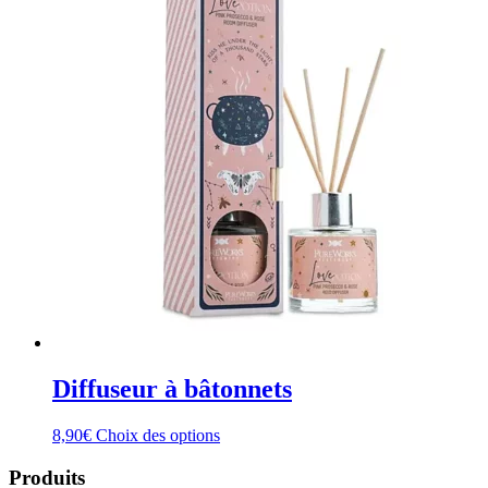
Diffuseur à bâtonnets
Ce
8,90
€
Choix des options
produit
a
Produits