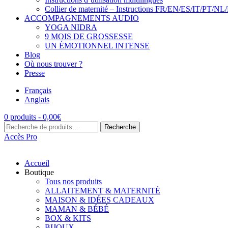
Collier de maternité – Instructions FR/EN/ES/IT/PT/NL
ACCOMPAGNEMENTS AUDIO
YOGA NIDRA
9 MOIS DE GROSSESSE
UN ÉMOTIONNEL INTENSE
Blog
Où nous trouver ?
Presse
Français
Anglais
0 produits -
0,00
€
Recherche
Recherche
pour :
Accès Pro
Accueil
Boutique
Tous nos produits
ALLAITEMENT & MATERNITÉ
MAISON & IDÉES CADEAUX
MAMAN & BÉBÉ
BOX & KITS
BIJOUX