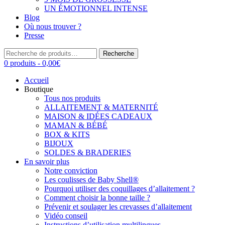
UN ÉMOTIONNEL INTENSE
Blog
Où nous trouver ?
Presse
Recherche
Recherche
pour :
0 produits -
0,00
€
Accueil
Boutique
Tous nos produits
ALLAITEMENT & MATERNITÉ
MAISON & IDÉES CADEAUX
MAMAN & BÉBÉ
BOX & KITS
BIJOUX
SOLDES & BRADERIES
En savoir plus
Notre conviction
Les coulisses de Baby Shell®
Pourquoi utiliser des coquillages d’allaitement ?
Comment choisir la bonne taille ?
Prévenir et soulager les crevasses d’allaitement
Vidéo conseil
Instructions d’utilisation multilingues