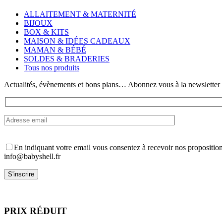
plusieurs
variations.
ALLAITEMENT & MATERNITÉ
Les
BIJOUX
options
BOX & KITS
peuvent
MAISON & IDÉES CADEAUX
être
MAMAN & BÉBÉ
choisies
SOLDES & BRADERIES
sur
Tous nos produits
la
page
Actualités, évènements et bons plans… Abonnez vous à la newsletter
du
produit
En indiquant votre email vous consentez à recevoir nos propositio
info@babyshell.fr
PRIX RÉDUIT