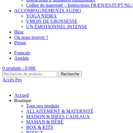
Collier de maternité – Instructions FR/EN/ES/IT/PT/NL
ACCOMPAGNEMENTS AUDIO
YOGA NIDRA
9 MOIS DE GROSSESSE
UN ÉMOTIONNEL INTENSE
Blog
Où nous trouver ?
Presse
Français
Anglais
0 produits -
0,00
€
Recherche
Recherche
pour :
Accès Pro
Accueil
Boutique
Tous nos produits
ALLAITEMENT & MATERNITÉ
MAISON & IDÉES CADEAUX
MAMAN & BÉBÉ
BOX & KITS
BIJOUX