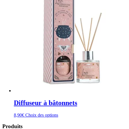
Diffuseur à bâtonnets
Ce
8,90
€
Choix des options
produit
a
Produits