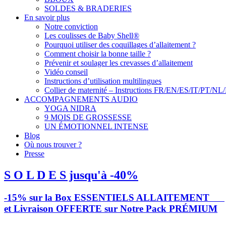
SOLDES & BRADERIES
En savoir plus
Notre conviction
Les coulisses de Baby Shell®
Pourquoi utiliser des coquillages d’allaitement ?
Comment choisir la bonne taille ?
Prévenir et soulager les crevasses d’allaitement
Vidéo conseil
Instructions d’utilisation multilingues
Collier de maternité – Instructions FR/EN/ES/IT/PT/NL
ACCOMPAGNEMENTS AUDIO
YOGA NIDRA
9 MOIS DE GROSSESSE
UN ÉMOTIONNEL INTENSE
Blog
Où nous trouver ?
Presse
S O L D E S jusqu'à -40%
-15% sur la Box ESSENTIELS ALLAITEMENT
et Livraison OFFERTE sur Notre Pack PRÉMIUM