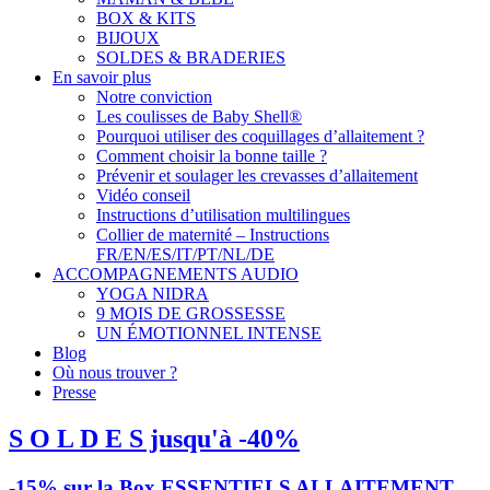
BOX & KITS
BIJOUX
SOLDES & BRADERIES
En savoir plus
Notre conviction
Les coulisses de Baby Shell®
Pourquoi utiliser des coquillages d’allaitement ?
Comment choisir la bonne taille ?
Prévenir et soulager les crevasses d’allaitement
Vidéo conseil
Instructions d’utilisation multilingues
Collier de maternité – Instructions
FR/EN/ES/IT/PT/NL/DE
ACCOMPAGNEMENTS AUDIO
YOGA NIDRA
9 MOIS DE GROSSESSE
UN ÉMOTIONNEL INTENSE
Blog
Où nous trouver ?
Presse
S O L D E S jusqu'à -40%
-15% sur la Box ESSENTIELS ALLAITEMENT