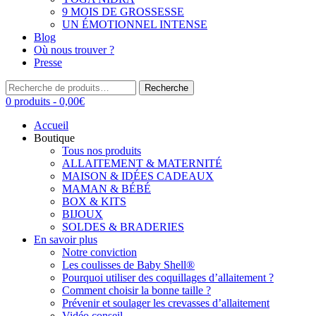
9 MOIS DE GROSSESSE
UN ÉMOTIONNEL INTENSE
Blog
Où nous trouver ?
Presse
Recherche
Recherche
pour :
0 produits -
0,00
€
Accueil
Boutique
Tous nos produits
ALLAITEMENT & MATERNITÉ
MAISON & IDÉES CADEAUX
MAMAN & BÉBÉ
BOX & KITS
BIJOUX
SOLDES & BRADERIES
En savoir plus
Notre conviction
Les coulisses de Baby Shell®
Pourquoi utiliser des coquillages d’allaitement ?
Comment choisir la bonne taille ?
Prévenir et soulager les crevasses d’allaitement
Vidéo conseil