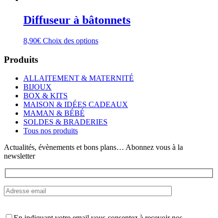
Diffuseur à bâtonnets
Ce
8,90
€
Choix des options
produit
a
Produits
plusieurs
variations.
ALLAITEMENT & MATERNITÉ
Les
BIJOUX
options
BOX & KITS
peuvent
MAISON & IDÉES CADEAUX
être
MAMAN & BÉBÉ
choisies
SOLDES & BRADERIES
sur
Tous nos produits
la
page
Actualités, évènements et bons plans… Abonnez vous à la
du
newsletter
produit
En indiquant votre email vous consentez à recevoir nos