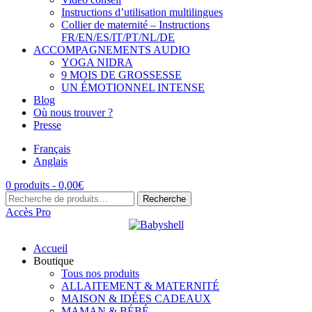
Instructions d’utilisation multilingues
Collier de maternité – Instructions
FR/EN/ES/IT/PT/NL/DE
ACCOMPAGNEMENTS AUDIO
YOGA NIDRA
9 MOIS DE GROSSESSE
UN ÉMOTIONNEL INTENSE
Blog
Où nous trouver ?
Presse
Français
Anglais
0 produits -
0,00
€
Recherche
Recherche
pour :
Accès Pro
Accueil
Boutique
Tous nos produits
ALLAITEMENT & MATERNITÉ
MAISON & IDÉES CADEAUX
MAMAN & BÉBÉ