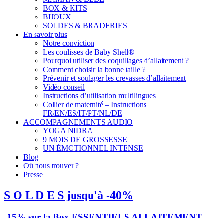
BOX & KITS
BIJOUX
SOLDES & BRADERIES
En savoir plus
Notre conviction
Les coulisses de Baby Shell®
Pourquoi utiliser des coquillages d’allaitement ?
Comment choisir la bonne taille ?
Prévenir et soulager les crevasses d’allaitement
Vidéo conseil
Instructions d’utilisation multilingues
Collier de maternité – Instructions
FR/EN/ES/IT/PT/NL/DE
ACCOMPAGNEMENTS AUDIO
YOGA NIDRA
9 MOIS DE GROSSESSE
UN ÉMOTIONNEL INTENSE
Blog
Où nous trouver ?
Presse
S O L D E S jusqu'à -40%
-15% sur la Box ESSENTIELS ALLAITEMENT