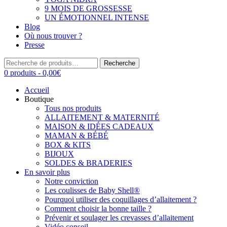
9 MOIS DE GROSSESSE
UN ÉMOTIONNEL INTENSE
Blog
Où nous trouver ?
Presse
Recherche
Recherche
pour :
0 produits -
0,00
€
Accueil
Boutique
Tous nos produits
ALLAITEMENT & MATERNITÉ
MAISON & IDÉES CADEAUX
MAMAN & BÉBÉ
BOX & KITS
BIJOUX
SOLDES & BRADERIES
En savoir plus
Notre conviction
Les coulisses de Baby Shell®
Pourquoi utiliser des coquillages d’allaitement ?
Comment choisir la bonne taille ?
Prévenir et soulager les crevasses d’allaitement
Vidéo conseil