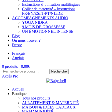
Instructions d’utilisation multilingues
Collier de maternité – Instructions
FR/EN/ES/IT/PT/NL/DE
ACCOMPAGNEMENTS AUDIO
YOGA NIDRA
9 MOIS DE GROSSESSE
UN ÉMOTIONNEL INTENSE
Blog
Où nous trouver ?
Presse
Français
Anglais
0 produits -
0,00
€
Recherche
Recherche
pour :
Accès Pro
Accueil
Boutique
Tous nos produits
ALLAITEMENT & MATERNITÉ
MAISON & IDÉES CADEAUX
MAMAN & BÉBÉ