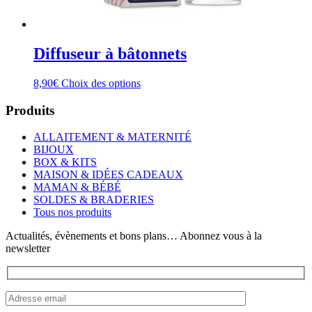
Diffuseur à bâtonnets
Ce
8,90
€
Choix des options
produit
a
Produits
plusieurs
variations.
ALLAITEMENT & MATERNITÉ
Les
BIJOUX
options
BOX & KITS
peuvent
MAISON & IDÉES CADEAUX
être
MAMAN & BÉBÉ
choisies
SOLDES & BRADERIES
sur
Tous nos produits
la
page
Actualités, évènements et bons plans… Abonnez vous à la
du
newsletter
produit