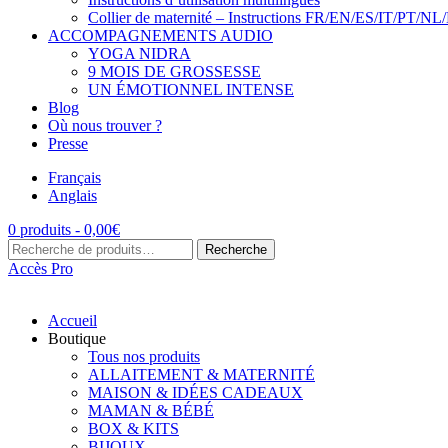
Collier de maternité – Instructions FR/EN/ES/IT/PT/NL
ACCOMPAGNEMENTS AUDIO
YOGA NIDRA
9 MOIS DE GROSSESSE
UN ÉMOTIONNEL INTENSE
Blog
Où nous trouver ?
Presse
Français
Anglais
0 produits -
0,00
€
Recherche
Recherche
pour :
Accès Pro
Accueil
Boutique
Tous nos produits
ALLAITEMENT & MATERNITÉ
MAISON & IDÉES CADEAUX
MAMAN & BÉBÉ
BOX & KITS
BIJOUX