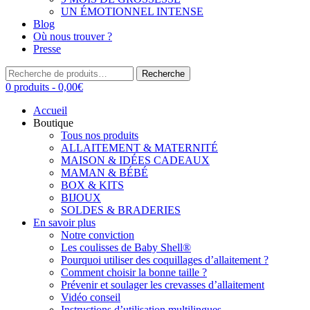
UN ÉMOTIONNEL INTENSE
Blog
Où nous trouver ?
Presse
Recherche
Recherche
pour :
0 produits -
0,00
€
Accueil
Boutique
Tous nos produits
ALLAITEMENT & MATERNITÉ
MAISON & IDÉES CADEAUX
MAMAN & BÉBÉ
BOX & KITS
BIJOUX
SOLDES & BRADERIES
En savoir plus
Notre conviction
Les coulisses de Baby Shell®
Pourquoi utiliser des coquillages d’allaitement ?
Comment choisir la bonne taille ?
Prévenir et soulager les crevasses d’allaitement
Vidéo conseil
Instructions d’utilisation multilingues