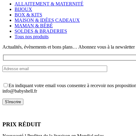
variations.
ALLAITEMENT & MATERNITÉ
Les
BIJOUX
options
BOX & KITS
peuvent
MAISON & IDÉES CADEAUX
être
MAMAN & BÉBÉ
choisies
SOLDES & BRADERIES
sur
Tous nos produits
la
page
Actualités, évènements et bons plans… Abonnez vous à la newsletter
du
produit
En indiquant votre email vous consentez à recevoir nos propositio
info@babyshell.fr
PRIX RÉDUIT
Nouveauté ! Profitez de la livraison en Mondial relay