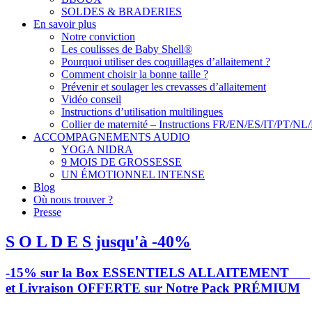
SOLDES & BRADERIES
En savoir plus
Notre conviction
Les coulisses de Baby Shell®
Pourquoi utiliser des coquillages d’allaitement ?
Comment choisir la bonne taille ?
Prévenir et soulager les crevasses d’allaitement
Vidéo conseil
Instructions d’utilisation multilingues
Collier de maternité – Instructions FR/EN/ES/IT/PT/NL
ACCOMPAGNEMENTS AUDIO
YOGA NIDRA
9 MOIS DE GROSSESSE
UN ÉMOTIONNEL INTENSE
Blog
Où nous trouver ?
Presse
S O L D E S jusqu'à -40%
-15% sur la Box ESSENTIELS ALLAITEMENT
et Livraison OFFERTE sur Notre Pack PRÉMIUM