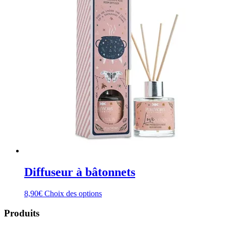
Diffuseur à bâtonnets
Ce
8,90
€
Choix des options
produit
a
Produits
plusieurs