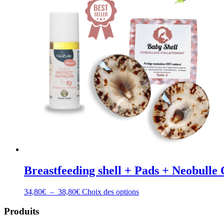
Breastfeeding shell + Pads + Neobulle 
Plage
Ce
34,80
€
–
38,80
€
Choix des options
de
produit
prix :
a
Produits
34,80€
plusieurs