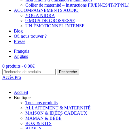
Collier de maternité – Instructions FR/EN/ES/IT/PT/NL
ACCOMPAGNEMENTS AUDIO
YOGA NIDRA
9 MOIS DE GROSSESSE
UN ÉMOTIONNEL INTENSE
Blog
Où nous trouver ?
Presse
Français
Anglais
0 produits -
0,00
€
Recherche
Recherche
pour :
Accès Pro
Accueil
Boutique
Tous nos produits
ALLAITEMENT & MATERNITÉ
MAISON & IDÉES CADEAUX
MAMAN & BÉBÉ
BOX & KITS
BIJOUX