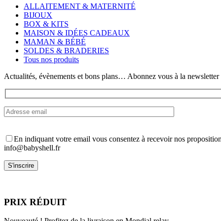
à
variations.
ALLAITEMENT & MATERNITÉ
38,80€
Les
BIJOUX
options
BOX & KITS
peuvent
MAISON & IDÉES CADEAUX
être
MAMAN & BÉBÉ
choisies
SOLDES & BRADERIES
sur
Tous nos produits
la
page
Actualités, évènements et bons plans… Abonnez vous à la newsletter
du
produit
En indiquant votre email vous consentez à recevoir nos propositio
info@babyshell.fr
PRIX RÉDUIT
Nouveauté ! Profitez de la livraison en Mondial relay