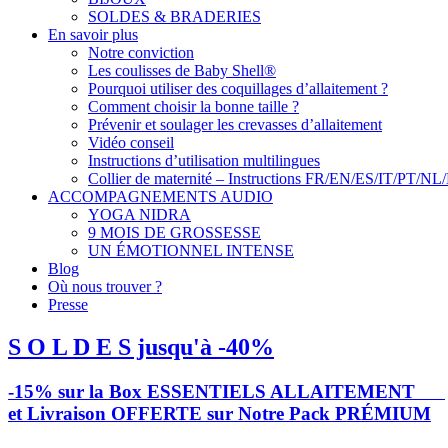
SOLDES & BRADERIES
En savoir plus
Notre conviction
Les coulisses de Baby Shell®
Pourquoi utiliser des coquillages d’allaitement ?
Comment choisir la bonne taille ?
Prévenir et soulager les crevasses d’allaitement
Vidéo conseil
Instructions d’utilisation multilingues
Collier de maternité – Instructions FR/EN/ES/IT/PT/NL
ACCOMPAGNEMENTS AUDIO
YOGA NIDRA
9 MOIS DE GROSSESSE
UN ÉMOTIONNEL INTENSE
Blog
Où nous trouver ?
Presse
S O L D E S jusqu'à -40%
-15% sur la Box ESSENTIELS ALLAITEMENT
et Livraison OFFERTE sur Notre Pack PRÉMIUM