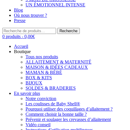
UN ÉMOTIONNEL INTENSE
Blog
Où nous trouver ?
Presse
Recherche
Recherche
pour :
0 produits -
0,00
€
Accueil
Boutique
Tous nos produits
ALLAITEMENT & MATERNITÉ
MAISON & IDÉES CADEAUX
MAMAN & BÉBÉ
BOX & KITS
BIJOUX
SOLDES & BRADERIES
En savoir plus
Notre conviction
Les coulisses de Baby Shell®
Pourquoi utiliser des coquillages d’allaitement ?
Comment choisir la bonne taille ?
Prévenir et soulager les crevasses d’allaitement
Vidéo conseil
Instructions d’utilisation multilingues