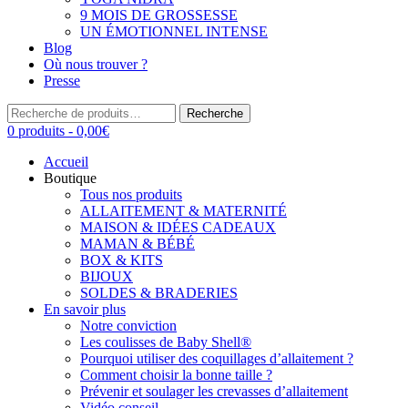
9 MOIS DE GROSSESSE
UN ÉMOTIONNEL INTENSE
Blog
Où nous trouver ?
Presse
Recherche
Recherche
pour :
0 produits -
0,00
€
Accueil
Boutique
Tous nos produits
ALLAITEMENT & MATERNITÉ
MAISON & IDÉES CADEAUX
MAMAN & BÉBÉ
BOX & KITS
BIJOUX
SOLDES & BRADERIES
En savoir plus
Notre conviction
Les coulisses de Baby Shell®
Pourquoi utiliser des coquillages d’allaitement ?
Comment choisir la bonne taille ?
Prévenir et soulager les crevasses d’allaitement
Vidéo conseil