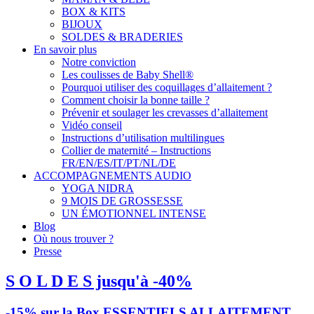
BOX & KITS
BIJOUX
SOLDES & BRADERIES
En savoir plus
Notre conviction
Les coulisses de Baby Shell®
Pourquoi utiliser des coquillages d’allaitement ?
Comment choisir la bonne taille ?
Prévenir et soulager les crevasses d’allaitement
Vidéo conseil
Instructions d’utilisation multilingues
Collier de maternité – Instructions
FR/EN/ES/IT/PT/NL/DE
ACCOMPAGNEMENTS AUDIO
YOGA NIDRA
9 MOIS DE GROSSESSE
UN ÉMOTIONNEL INTENSE
Blog
Où nous trouver ?
Presse
S O L D E S jusqu'à -40%
-15% sur la Box ESSENTIELS ALLAITEMENT