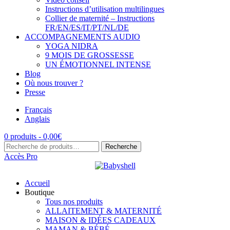
Instructions d’utilisation multilingues
Collier de maternité – Instructions
FR/EN/ES/IT/PT/NL/DE
ACCOMPAGNEMENTS AUDIO
YOGA NIDRA
9 MOIS DE GROSSESSE
UN ÉMOTIONNEL INTENSE
Blog
Où nous trouver ?
Presse
Français
Anglais
0 produits -
0,00
€
Recherche
Recherche
pour :
Accès Pro
Accueil
Boutique
Tous nos produits
ALLAITEMENT & MATERNITÉ
MAISON & IDÉES CADEAUX
MAMAN & BÉBÉ