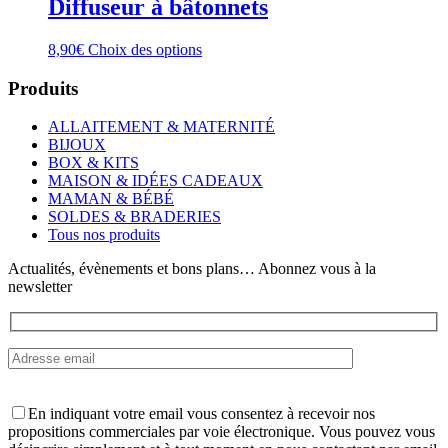
Diffuseur à bâtonnets
Ce
8,90
€
Choix des options
produit
a
Produits
plusieurs
variations.
ALLAITEMENT & MATERNITÉ
Les
BIJOUX
options
BOX & KITS
peuvent
MAISON & IDÉES CADEAUX
être
MAMAN & BÉBÉ
choisies
SOLDES & BRADERIES
sur
Tous nos produits
la
page
Actualités, évènements et bons plans… Abonnez vous à la
du
newsletter
produit
En indiquant votre email vous consentez à recevoir nos
propositions commerciales par voie électronique. Vous pouvez vous