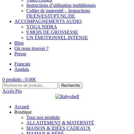
Instructions d’utilisation multilingues
Collier de maternité – Instructions
FR/EN/ES/IT/PT/NL/DE
ACCOMPAGNEMENTS AUDIO
YOGA NIDRA
9 MOIS DE GROSSESSE
UN ÉMOTIONNEL INTENSE
Blog
Où nous trouver ?
Presse
Français
Anglais
0 produits -
0,00
€
Recherche
Recherche
pour :
Accès Pro
Accueil
Boutique
Tous nos produits
ALLAITEMENT & MATERNITÉ
MAISON & IDÉES CADEAUX
MAMAN & BÉBÉ