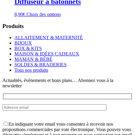
Diffuseur à bâtonnets
Ce
8,90
€
Choix des options
produit
a
Produits
plusieurs
variations.
ALLAITEMENT & MATERNITÉ
Les
BIJOUX
options
BOX & KITS
peuvent
MAISON & IDÉES CADEAUX
être
MAMAN & BÉBÉ
choisies
SOLDES & BRADERIES
sur
Tous nos produits
la
page
Actualités, évènements et bons plans… Abonnez vous à la
du
newsletter
produit
En indiquant votre email vous consentez à recevoir nos
propositions commerciales par voie électronique. Vous pouvez vous
désincrire simplement et à tout moment en nous contactant par email