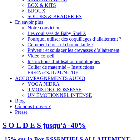
BOX & KITS
BIJOUX
SOLDES & BRADERIES
En savoir plus
Notre conviction
Les coulisses de Baby Shell®
Pourquoi utiliser des coquillages d’allaitement ?
Comment choisir la bonne taille ?
Prévenir et soulager les crevasses d’allaitement
Vidéo conseil
Instructions d’utilisation multilingues
Collier de maternité – Instructions
FR/EN/ES/IT/PT/NL/DE
ACCOMPAGNEMENTS AUDIO
YOGA NIDRA
9 MOIS DE GROSSESSE
UN ÉMOTIONNEL INTENSE
Blog
Où nous trouver ?
Presse
S O L D E S jusqu'à -40%
-15% sur la Box ESSENTIELS ALLAITEMENT