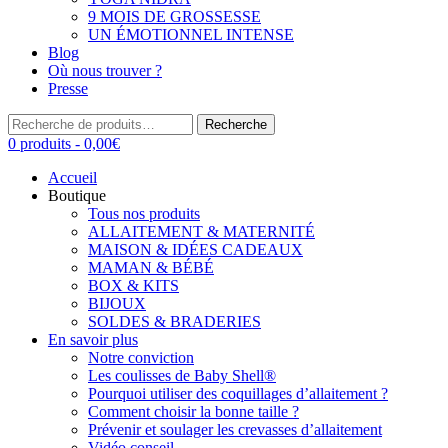
9 MOIS DE GROSSESSE
UN ÉMOTIONNEL INTENSE
Blog
Où nous trouver ?
Presse
Recherche
Recherche
pour :
0 produits -
0,00
€
Accueil
Boutique
Tous nos produits
ALLAITEMENT & MATERNITÉ
MAISON & IDÉES CADEAUX
MAMAN & BÉBÉ
BOX & KITS
BIJOUX
SOLDES & BRADERIES
En savoir plus
Notre conviction
Les coulisses de Baby Shell®
Pourquoi utiliser des coquillages d’allaitement ?
Comment choisir la bonne taille ?
Prévenir et soulager les crevasses d’allaitement
Vidéo conseil