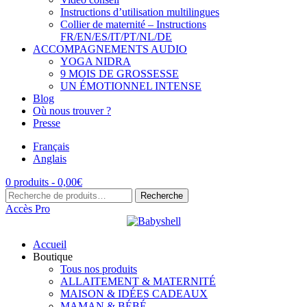
Instructions d’utilisation multilingues
Collier de maternité – Instructions
FR/EN/ES/IT/PT/NL/DE
ACCOMPAGNEMENTS AUDIO
YOGA NIDRA
9 MOIS DE GROSSESSE
UN ÉMOTIONNEL INTENSE
Blog
Où nous trouver ?
Presse
Français
Anglais
0 produits -
0,00
€
Recherche
Recherche
pour :
Accès Pro
Accueil
Boutique
Tous nos produits
ALLAITEMENT & MATERNITÉ
MAISON & IDÉES CADEAUX
MAMAN & BÉBÉ