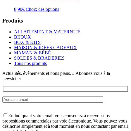
Ce
8,90
€
Choix des options
produit
a
Produits
plusieurs
variations.
ALLAITEMENT & MATERNITÉ
Les
BIJOUX
options
BOX & KITS
peuvent
MAISON & IDÉES CADEAUX
être
MAMAN & BÉBÉ
choisies
SOLDES & BRADERIES
sur
Tous nos produits
la
page
Actualités, évènements et bons plans… Abonnez vous à la
du
newsletter
produit
En indiquant votre email vous consentez à recevoir nos
propositions commerciales par voie électronique. Vous pouvez vous
désincrire simplement et à tout moment en nous contactant par email