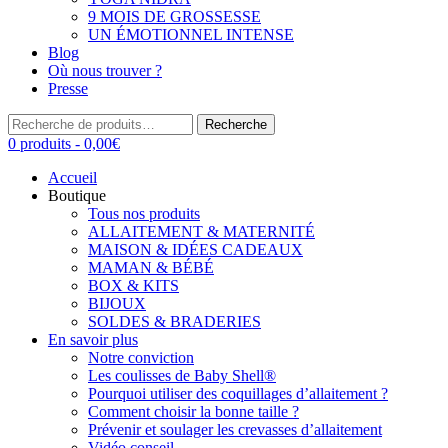
9 MOIS DE GROSSESSE
UN ÉMOTIONNEL INTENSE
Blog
Où nous trouver ?
Presse
Recherche
Recherche
pour :
0 produits -
0,00
€
Accueil
Boutique
Tous nos produits
ALLAITEMENT & MATERNITÉ
MAISON & IDÉES CADEAUX
MAMAN & BÉBÉ
BOX & KITS
BIJOUX
SOLDES & BRADERIES
En savoir plus
Notre conviction
Les coulisses de Baby Shell®
Pourquoi utiliser des coquillages d’allaitement ?
Comment choisir la bonne taille ?
Prévenir et soulager les crevasses d’allaitement
Vidéo conseil