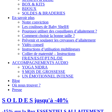
BOX & KITS
BIJOUX
SOLDES & BRADERIES
En savoir plus
Notre conviction
Les coulisses de Baby Shell®
Pourquoi utiliser des coquillages d’allaitement ?
Comment choisir la bonne taille ?
Prévenir et soulager les crevasses d’allaitement
Vidéo conseil
Instructions d’utilisation multilingues
Collier de maternité – Instructions
FR/EN/ES/IT/PT/NL/DE
ACCOMPAGNEMENTS AUDIO
YOGA NIDRA
9 MOIS DE GROSSESSE
UN ÉMOTIONNEL INTENSE
Blog
Où nous trouver ?
Presse
S O L D E S jusqu'à -40%
-15% sur la Box ESSENTIELS ALLAITEMENT