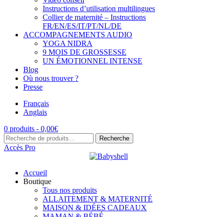
Instructions d’utilisation multilingues
Collier de maternité – Instructions
FR/EN/ES/IT/PT/NL/DE
ACCOMPAGNEMENTS AUDIO
YOGA NIDRA
9 MOIS DE GROSSESSE
UN ÉMOTIONNEL INTENSE
Blog
Où nous trouver ?
Presse
Français
Anglais
0 produits -
0,00
€
Recherche
Recherche
pour :
Accès Pro
Accueil
Boutique
Tous nos produits
ALLAITEMENT & MATERNITÉ
MAISON & IDÉES CADEAUX
MAMAN & BÉBÉ