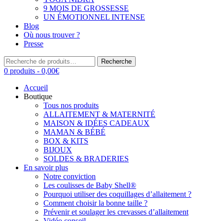
9 MOIS DE GROSSESSE
UN ÉMOTIONNEL INTENSE
Blog
Où nous trouver ?
Presse
Recherche
Recherche
pour :
0 produits -
0,00
€
Accueil
Boutique
Tous nos produits
ALLAITEMENT & MATERNITÉ
MAISON & IDÉES CADEAUX
MAMAN & BÉBÉ
BOX & KITS
BIJOUX
SOLDES & BRADERIES
En savoir plus
Notre conviction
Les coulisses de Baby Shell®
Pourquoi utiliser des coquillages d’allaitement ?
Comment choisir la bonne taille ?
Prévenir et soulager les crevasses d’allaitement
Vidéo conseil