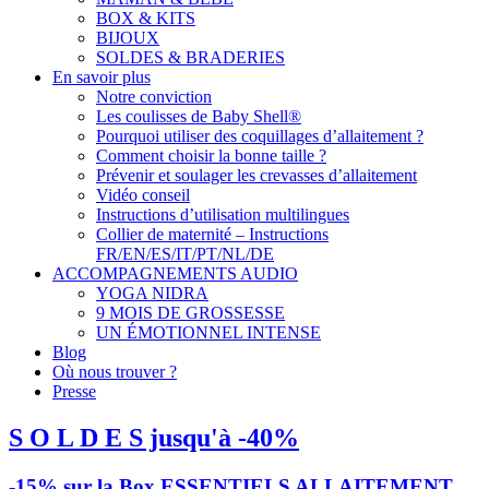
BOX & KITS
BIJOUX
SOLDES & BRADERIES
En savoir plus
Notre conviction
Les coulisses de Baby Shell®
Pourquoi utiliser des coquillages d’allaitement ?
Comment choisir la bonne taille ?
Prévenir et soulager les crevasses d’allaitement
Vidéo conseil
Instructions d’utilisation multilingues
Collier de maternité – Instructions
FR/EN/ES/IT/PT/NL/DE
ACCOMPAGNEMENTS AUDIO
YOGA NIDRA
9 MOIS DE GROSSESSE
UN ÉMOTIONNEL INTENSE
Blog
Où nous trouver ?
Presse
S O L D E S jusqu'à -40%
-15% sur la Box ESSENTIELS ALLAITEMENT