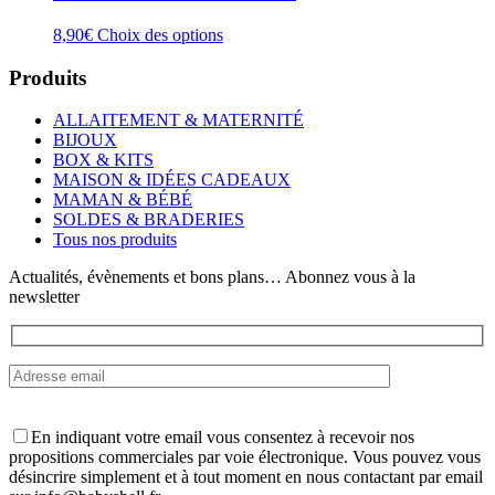
Ce
8,90
€
Choix des options
produit
a
Produits
plusieurs
variations.
ALLAITEMENT & MATERNITÉ
Les
BIJOUX
options
BOX & KITS
peuvent
MAISON & IDÉES CADEAUX
être
MAMAN & BÉBÉ
choisies
SOLDES & BRADERIES
sur
Tous nos produits
la
page
Actualités, évènements et bons plans… Abonnez vous à la
du
newsletter
produit
En indiquant votre email vous consentez à recevoir nos
propositions commerciales par voie électronique. Vous pouvez vous
désincrire simplement et à tout moment en nous contactant par email