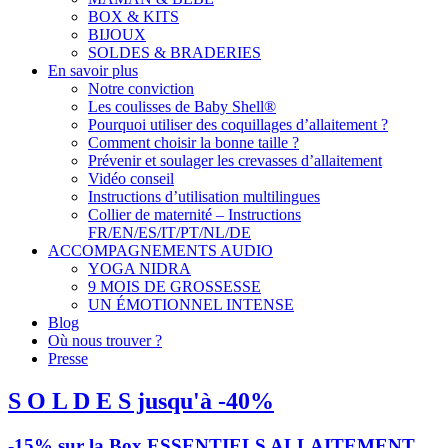
BOX & KITS
BIJOUX
SOLDES & BRADERIES
En savoir plus
Notre conviction
Les coulisses de Baby Shell®
Pourquoi utiliser des coquillages d’allaitement ?
Comment choisir la bonne taille ?
Prévenir et soulager les crevasses d’allaitement
Vidéo conseil
Instructions d’utilisation multilingues
Collier de maternité – Instructions
FR/EN/ES/IT/PT/NL/DE
ACCOMPAGNEMENTS AUDIO
YOGA NIDRA
9 MOIS DE GROSSESSE
UN ÉMOTIONNEL INTENSE
Blog
Où nous trouver ?
Presse
S O L D E S jusqu'à -40%
-15% sur la Box ESSENTIELS ALLAITEMENT