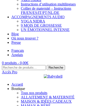
Instructions d’utilisation multilingues
Collier de maternité – Instructions
FR/EN/ES/IT/PT/NL/DE
ACCOMPAGNEMENTS AUDIO
YOGA NIDRA
9 MOIS DE GROSSESSE
UN ÉMOTIONNEL INTENSE
Blog
Où nous trouver ?
Presse
Français
Anglais
0 produits -
0,00
€
Recherche
Recherche
pour :
Accès Pro
Accueil
Boutique
Tous nos produits
ALLAITEMENT & MATERNITÉ
MAISON & IDÉES CADEAUX
MAMAN & BÉBÉ