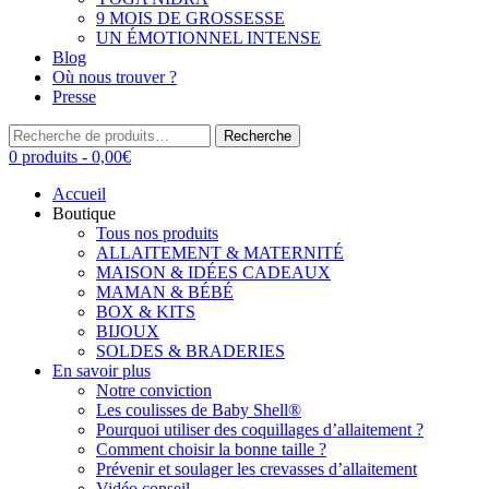
9 MOIS DE GROSSESSE
UN ÉMOTIONNEL INTENSE
Blog
Où nous trouver ?
Presse
Recherche
Recherche
pour :
0 produits -
0,00
€
Accueil
Boutique
Tous nos produits
ALLAITEMENT & MATERNITÉ
MAISON & IDÉES CADEAUX
MAMAN & BÉBÉ
BOX & KITS
BIJOUX
SOLDES & BRADERIES
En savoir plus
Notre conviction
Les coulisses de Baby Shell®
Pourquoi utiliser des coquillages d’allaitement ?
Comment choisir la bonne taille ?
Prévenir et soulager les crevasses d’allaitement
Vidéo conseil