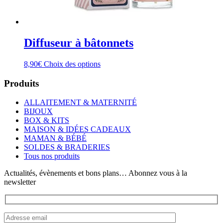
Diffuseur à bâtonnets
Ce
8,90
€
Choix des options
produit
a
Produits
plusieurs
variations.
ALLAITEMENT & MATERNITÉ
Les
BIJOUX
options
BOX & KITS
peuvent
MAISON & IDÉES CADEAUX
être
MAMAN & BÉBÉ
choisies
SOLDES & BRADERIES
sur
Tous nos produits
la
page
Actualités, évènements et bons plans… Abonnez vous à la
du
newsletter
produit