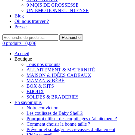
9 MOIS DE GROSSESSE
UN ÉMOTIONNEL INTENSE
Blog
Où nous trouver ?
Presse
Recherche
Recherche
pour :
0 produits -
0,00
€
Accueil
Boutique
Tous nos produits
ALLAITEMENT & MATERNITÉ
MAISON & IDÉES CADEAUX
MAMAN & BÉBÉ
BOX & KITS
BIJOUX
SOLDES & BRADERIES
En savoir plus
Notre conviction
Les coulisses de Baby Shell®
Pourquoi utiliser des coquillages d’allaitement ?
Comment choisir la bonne taille ?
Prévenir et soulager les crevasses d’allaitement
Vidéo conseil