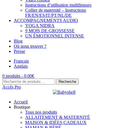
Instructions d’utilisation multilingues
Collier de maternité – Instructions
FR/EN/ES/IT/PT/NL/DE
ACCOMPAGNEMENTS AUDIO
YOGA NIDRA
9 MOIS DE GROSSESSE
UN ÉMOTIONNEL INTENSE
Blog
Où nous trouver ?
Presse
Français
Anglais
0 produits -
0,00
€
Recherche
Recherche
pour :
Accès Pro
Accueil
Boutique
Tous nos produits
ALLAITEMENT & MATERNITÉ
MAISON & IDÉES CADEAUX
MAMAN & BÉBÉ