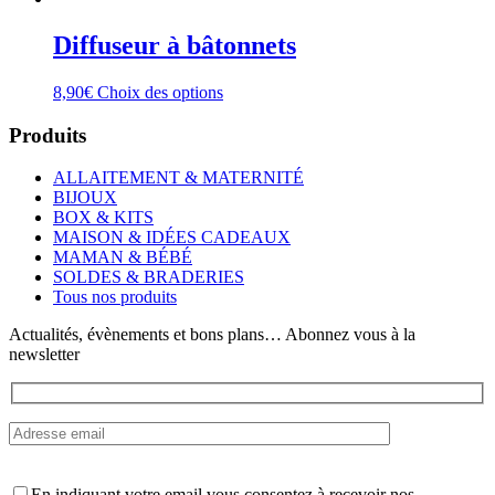
Diffuseur à bâtonnets
Ce
8,90
€
Choix des options
produit
a
Produits
plusieurs
variations.
ALLAITEMENT & MATERNITÉ
Les
BIJOUX
options
BOX & KITS
peuvent
MAISON & IDÉES CADEAUX
être
MAMAN & BÉBÉ
choisies
SOLDES & BRADERIES
sur
Tous nos produits
la
page
Actualités, évènements et bons plans… Abonnez vous à la
du
newsletter
produit
En indiquant votre email vous consentez à recevoir nos