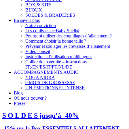
BOX & KITS
BIJOUX
SOLDES & BRADERIES
En savoir plus
Notre conviction
Les coulisses de Baby Shell®
Pourquoi utiliser des coquillages d’allaitement ?
Comment choisir la bonne taille ?
Prévenir et soulager les crevasses d’allaitement
Vidéo conseil
Instructions d’utilisation multilingues
Collier de maternité – Instructions
FR/EN/ES/IT/PT/NL/DE
ACCOMPAGNEMENTS AUDIO
YOGA NIDRA
9 MOIS DE GROSSESSE
UN ÉMOTIONNEL INTENSE
Blog
Où nous trouver ?
Presse
S O L D E S jusqu'à -40%
-15% sur la Box ESSENTIELS ALLAITEMENT