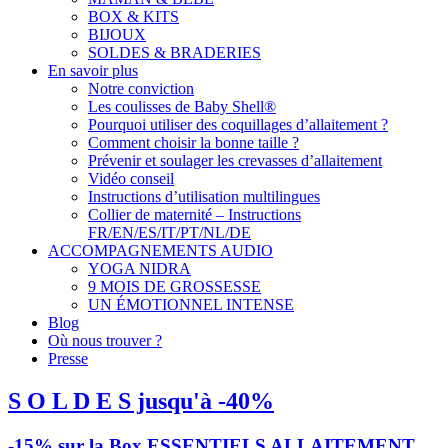
BOX & KITS
BIJOUX
SOLDES & BRADERIES
En savoir plus
Notre conviction
Les coulisses de Baby Shell®
Pourquoi utiliser des coquillages d’allaitement ?
Comment choisir la bonne taille ?
Prévenir et soulager les crevasses d’allaitement
Vidéo conseil
Instructions d’utilisation multilingues
Collier de maternité – Instructions
FR/EN/ES/IT/PT/NL/DE
ACCOMPAGNEMENTS AUDIO
YOGA NIDRA
9 MOIS DE GROSSESSE
UN ÉMOTIONNEL INTENSE
Blog
Où nous trouver ?
Presse
S O L D E S jusqu'à -40%
-15% sur la Box ESSENTIELS ALLAITEMENT