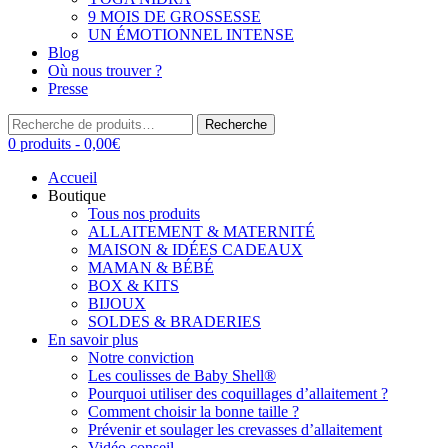
9 MOIS DE GROSSESSE
UN ÉMOTIONNEL INTENSE
Blog
Où nous trouver ?
Presse
Recherche
Recherche
pour :
0 produits -
0,00
€
Accueil
Boutique
Tous nos produits
ALLAITEMENT & MATERNITÉ
MAISON & IDÉES CADEAUX
MAMAN & BÉBÉ
BOX & KITS
BIJOUX
SOLDES & BRADERIES
En savoir plus
Notre conviction
Les coulisses de Baby Shell®
Pourquoi utiliser des coquillages d’allaitement ?
Comment choisir la bonne taille ?
Prévenir et soulager les crevasses d’allaitement
Vidéo conseil