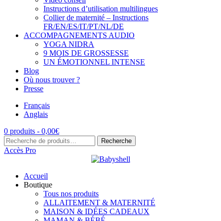
Instructions d’utilisation multilingues
Collier de maternité – Instructions
FR/EN/ES/IT/PT/NL/DE
ACCOMPAGNEMENTS AUDIO
YOGA NIDRA
9 MOIS DE GROSSESSE
UN ÉMOTIONNEL INTENSE
Blog
Où nous trouver ?
Presse
Français
Anglais
0 produits -
0,00
€
Recherche
Recherche
pour :
Accès Pro
Accueil
Boutique
Tous nos produits
ALLAITEMENT & MATERNITÉ
MAISON & IDÉES CADEAUX
MAMAN & BÉBÉ