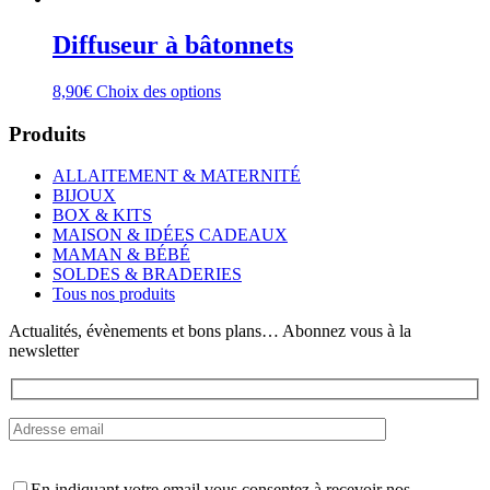
Diffuseur à bâtonnets
Ce
8,90
€
Choix des options
produit
a
Produits
plusieurs
variations.
ALLAITEMENT & MATERNITÉ
Les
BIJOUX
options
BOX & KITS
peuvent
MAISON & IDÉES CADEAUX
être
MAMAN & BÉBÉ
choisies
SOLDES & BRADERIES
sur
Tous nos produits
la
page
Actualités, évènements et bons plans… Abonnez vous à la
du
newsletter
produit
En indiquant votre email vous consentez à recevoir nos