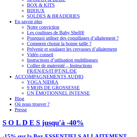
BOX & KITS
BIJOUX
SOLDES & BRADERIES
En savoir plus
Notre conviction
Les coulisses de Baby Shell®
Pourquoi utiliser des coquillages d’allaitement ?
Comment choisir la bonne taille ?
Prévenir et soulager les crevasses d’allaitement
Vidéo conseil
Instructions d’utilisation multilingues
Collier de maternité – Instructions
FR/EN/ES/IT/PT/NL/DE
ACCOMPAGNEMENTS AUDIO
YOGA NIDRA
9 MOIS DE GROSSESSE
UN ÉMOTIONNEL INTENSE
Blog
Où nous trouver ?
Presse
S O L D E S jusqu'à -40%
-15% sur la Box ESSENTIELS ALLAITEMENT