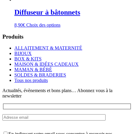
Diffuseur à bâtonnets
Ce
8,90
€
Choix des options
produit
a
Produits
plusieurs
variations.
ALLAITEMENT & MATERNITÉ
Les
BIJOUX
options
BOX & KITS
peuvent
MAISON & IDÉES CADEAUX
être
MAMAN & BÉBÉ
choisies
SOLDES & BRADERIES
sur
Tous nos produits
la
page
Actualités, évènements et bons plans… Abonnez vous à la
du
newsletter
produit
En indiquant votre email vous consentez à recevoir nos