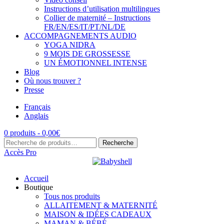
Instructions d’utilisation multilingues
Collier de maternité – Instructions
FR/EN/ES/IT/PT/NL/DE
ACCOMPAGNEMENTS AUDIO
YOGA NIDRA
9 MOIS DE GROSSESSE
UN ÉMOTIONNEL INTENSE
Blog
Où nous trouver ?
Presse
Français
Anglais
0 produits -
0,00
€
Recherche
Recherche
pour :
Accès Pro
Accueil
Boutique
Tous nos produits
ALLAITEMENT & MATERNITÉ
MAISON & IDÉES CADEAUX
MAMAN & BÉBÉ