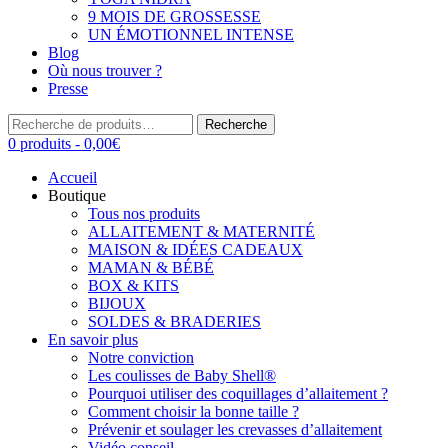
9 MOIS DE GROSSESSE
UN ÉMOTIONNEL INTENSE
Blog
Où nous trouver ?
Presse
Recherche
Recherche
pour :
0 produits -
0,00
€
Accueil
Boutique
Tous nos produits
ALLAITEMENT & MATERNITÉ
MAISON & IDÉES CADEAUX
MAMAN & BÉBÉ
BOX & KITS
BIJOUX
SOLDES & BRADERIES
En savoir plus
Notre conviction
Les coulisses de Baby Shell®
Pourquoi utiliser des coquillages d’allaitement ?
Comment choisir la bonne taille ?
Prévenir et soulager les crevasses d’allaitement
Vidéo conseil