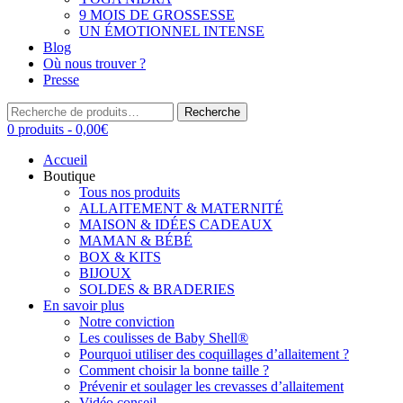
9 MOIS DE GROSSESSE
UN ÉMOTIONNEL INTENSE
Blog
Où nous trouver ?
Presse
Recherche
Recherche
pour :
0 produits -
0,00
€
Accueil
Boutique
Tous nos produits
ALLAITEMENT & MATERNITÉ
MAISON & IDÉES CADEAUX
MAMAN & BÉBÉ
BOX & KITS
BIJOUX
SOLDES & BRADERIES
En savoir plus
Notre conviction
Les coulisses de Baby Shell®
Pourquoi utiliser des coquillages d’allaitement ?
Comment choisir la bonne taille ?
Prévenir et soulager les crevasses d’allaitement
Vidéo conseil