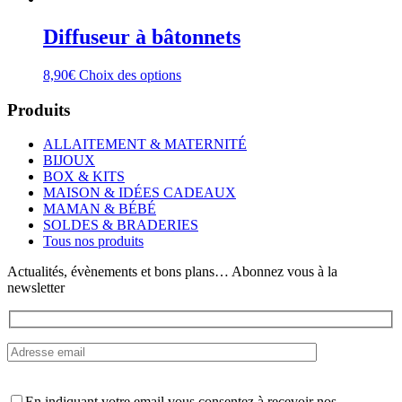
Diffuseur à bâtonnets
Ce
8,90
€
Choix des options
produit
a
Produits
plusieurs
variations.
ALLAITEMENT & MATERNITÉ
Les
BIJOUX
options
BOX & KITS
peuvent
MAISON & IDÉES CADEAUX
être
MAMAN & BÉBÉ
choisies
SOLDES & BRADERIES
sur
Tous nos produits
la
page
Actualités, évènements et bons plans… Abonnez vous à la
du
newsletter
produit
En indiquant votre email vous consentez à recevoir nos