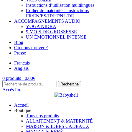
Instructions d’utilisation multilingues
Collier de maternité – Instructions
FR/EN/ES/IT/PT/NL/DE
ACCOMPAGNEMENTS AUDIO
YOGA NIDRA
9 MOIS DE GROSSESSE
UN ÉMOTIONNEL INTENSE
Blog
Où nous trouver ?
Presse
Français
Anglais
0 produits -
0,00
€
Recherche
Recherche
pour :
Accès Pro
Accueil
Boutique
Tous nos produits
ALLAITEMENT & MATERNITÉ
MAISON & IDÉES CADEAUX
MAMAN & BÉBÉ