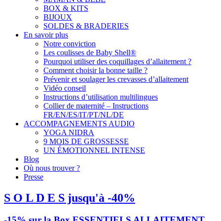
BOX & KITS
BIJOUX
SOLDES & BRADERIES
En savoir plus
Notre conviction
Les coulisses de Baby Shell®
Pourquoi utiliser des coquillages d’allaitement ?
Comment choisir la bonne taille ?
Prévenir et soulager les crevasses d’allaitement
Vidéo conseil
Instructions d’utilisation multilingues
Collier de maternité – Instructions
FR/EN/ES/IT/PT/NL/DE
ACCOMPAGNEMENTS AUDIO
YOGA NIDRA
9 MOIS DE GROSSESSE
UN ÉMOTIONNEL INTENSE
Blog
Où nous trouver ?
Presse
S O L D E S jusqu'à -40%
-15% sur la Box ESSENTIELS ALLAITEMENT