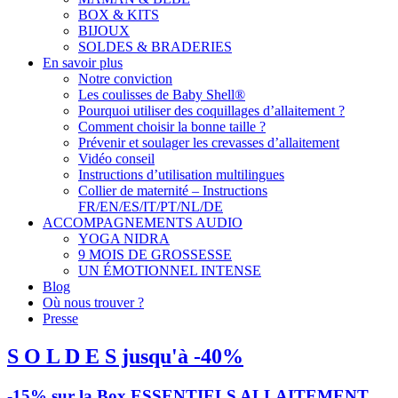
BOX & KITS
BIJOUX
SOLDES & BRADERIES
En savoir plus
Notre conviction
Les coulisses de Baby Shell®
Pourquoi utiliser des coquillages d’allaitement ?
Comment choisir la bonne taille ?
Prévenir et soulager les crevasses d’allaitement
Vidéo conseil
Instructions d’utilisation multilingues
Collier de maternité – Instructions
FR/EN/ES/IT/PT/NL/DE
ACCOMPAGNEMENTS AUDIO
YOGA NIDRA
9 MOIS DE GROSSESSE
UN ÉMOTIONNEL INTENSE
Blog
Où nous trouver ?
Presse
S O L D E S jusqu'à -40%
-15% sur la Box ESSENTIELS ALLAITEMENT