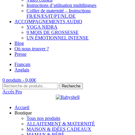
Instructions d’utilisation multilingues
Collier de maternité – Instructions
FR/EN/ES/IT/PT/NL/DE
ACCOMPAGNEMENTS AUDIO
YOGA NIDRA
9 MOIS DE GROSSESSE
UN ÉMOTIONNEL INTENSE
Blog
Où nous trouver ?
Presse
Français
Anglais
0 produits -
0,00
€
Recherche
Recherche
pour :
Accès Pro
Accueil
Boutique
Tous nos produits
ALLAITEMENT & MATERNITÉ
MAISON & IDÉES CADEAUX
MAMAN & BÉBÉ