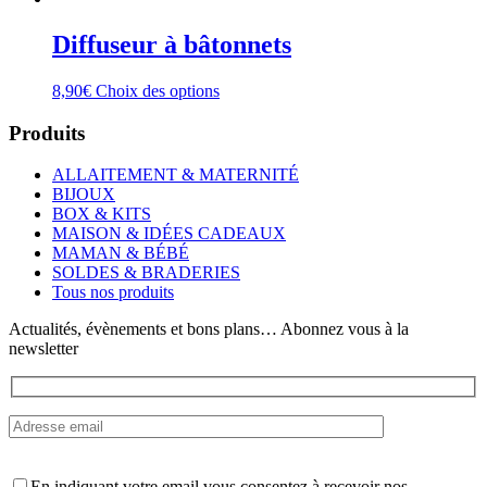
Diffuseur à bâtonnets
Ce
8,90
€
Choix des options
produit
a
Produits
plusieurs
variations.
ALLAITEMENT & MATERNITÉ
Les
BIJOUX
options
BOX & KITS
peuvent
MAISON & IDÉES CADEAUX
être
MAMAN & BÉBÉ
choisies
SOLDES & BRADERIES
sur
Tous nos produits
la
page
Actualités, évènements et bons plans… Abonnez vous à la
du
newsletter
produit
En indiquant votre email vous consentez à recevoir nos