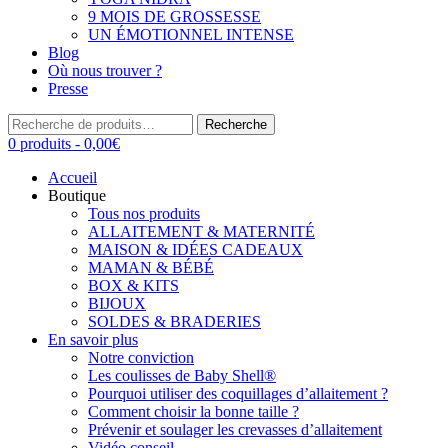
9 MOIS DE GROSSESSE
UN ÉMOTIONNEL INTENSE
Blog
Où nous trouver ?
Presse
Recherche
Recherche
pour :
0 produits -
0,00
€
Accueil
Boutique
Tous nos produits
ALLAITEMENT & MATERNITÉ
MAISON & IDÉES CADEAUX
MAMAN & BÉBÉ
BOX & KITS
BIJOUX
SOLDES & BRADERIES
En savoir plus
Notre conviction
Les coulisses de Baby Shell®
Pourquoi utiliser des coquillages d’allaitement ?
Comment choisir la bonne taille ?
Prévenir et soulager les crevasses d’allaitement
Vidéo conseil