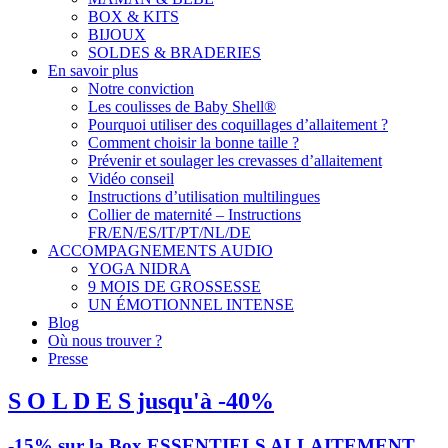
BOX & KITS
BIJOUX
SOLDES & BRADERIES
En savoir plus
Notre conviction
Les coulisses de Baby Shell®
Pourquoi utiliser des coquillages d’allaitement ?
Comment choisir la bonne taille ?
Prévenir et soulager les crevasses d’allaitement
Vidéo conseil
Instructions d’utilisation multilingues
Collier de maternité – Instructions
FR/EN/ES/IT/PT/NL/DE
ACCOMPAGNEMENTS AUDIO
YOGA NIDRA
9 MOIS DE GROSSESSE
UN ÉMOTIONNEL INTENSE
Blog
Où nous trouver ?
Presse
S O L D E S jusqu'à -40%
-15% sur la Box ESSENTIELS ALLAITEMENT