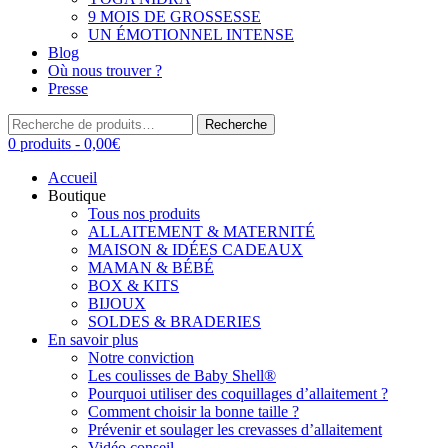
9 MOIS DE GROSSESSE
UN ÉMOTIONNEL INTENSE
Blog
Où nous trouver ?
Presse
Recherche
Recherche
pour :
0 produits -
0,00
€
Accueil
Boutique
Tous nos produits
ALLAITEMENT & MATERNITÉ
MAISON & IDÉES CADEAUX
MAMAN & BÉBÉ
BOX & KITS
BIJOUX
SOLDES & BRADERIES
En savoir plus
Notre conviction
Les coulisses de Baby Shell®
Pourquoi utiliser des coquillages d’allaitement ?
Comment choisir la bonne taille ?
Prévenir et soulager les crevasses d’allaitement
Vidéo conseil