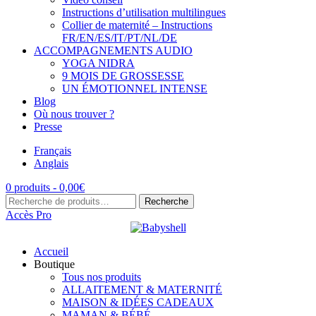
Instructions d’utilisation multilingues
Collier de maternité – Instructions
FR/EN/ES/IT/PT/NL/DE
ACCOMPAGNEMENTS AUDIO
YOGA NIDRA
9 MOIS DE GROSSESSE
UN ÉMOTIONNEL INTENSE
Blog
Où nous trouver ?
Presse
Français
Anglais
0 produits -
0,00
€
Recherche
Recherche
pour :
Accès Pro
Accueil
Boutique
Tous nos produits
ALLAITEMENT & MATERNITÉ
MAISON & IDÉES CADEAUX
MAMAN & BÉBÉ