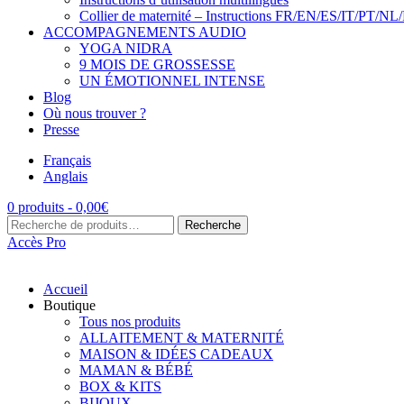
Collier de maternité – Instructions FR/EN/ES/IT/PT/NL
ACCOMPAGNEMENTS AUDIO
YOGA NIDRA
9 MOIS DE GROSSESSE
UN ÉMOTIONNEL INTENSE
Blog
Où nous trouver ?
Presse
Français
Anglais
0 produits -
0,00
€
Recherche
Recherche
pour :
Accès Pro
Accueil
Boutique
Tous nos produits
ALLAITEMENT & MATERNITÉ
MAISON & IDÉES CADEAUX
MAMAN & BÉBÉ
BOX & KITS
BIJOUX