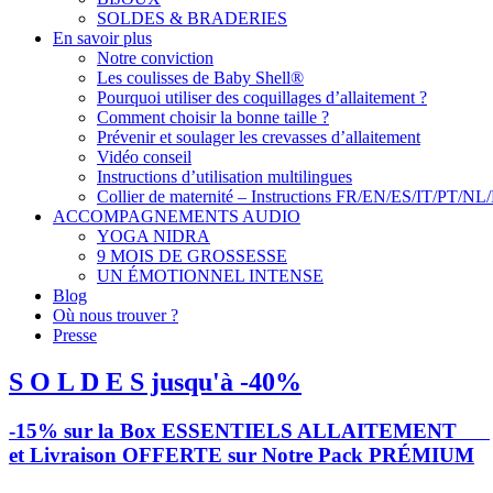
SOLDES & BRADERIES
En savoir plus
Notre conviction
Les coulisses de Baby Shell®
Pourquoi utiliser des coquillages d’allaitement ?
Comment choisir la bonne taille ?
Prévenir et soulager les crevasses d’allaitement
Vidéo conseil
Instructions d’utilisation multilingues
Collier de maternité – Instructions FR/EN/ES/IT/PT/NL
ACCOMPAGNEMENTS AUDIO
YOGA NIDRA
9 MOIS DE GROSSESSE
UN ÉMOTIONNEL INTENSE
Blog
Où nous trouver ?
Presse
S O L D E S jusqu'à -40%
-15% sur la Box ESSENTIELS ALLAITEMENT
et Livraison OFFERTE sur Notre Pack PRÉMIUM