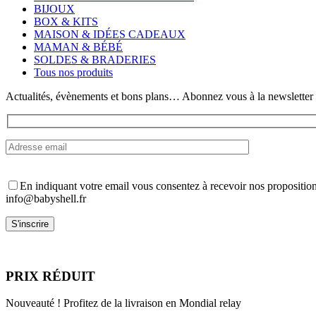
Les
BIJOUX
options
BOX & KITS
peuvent
MAISON & IDÉES CADEAUX
être
MAMAN & BÉBÉ
choisies
SOLDES & BRADERIES
sur
Tous nos produits
la
page
Actualités, évènements et bons plans… Abonnez vous à la newsletter
du
produit
En indiquant votre email vous consentez à recevoir nos propositio
info@babyshell.fr
PRIX RÉDUIT
Nouveauté ! Profitez de la livraison en Mondial relay