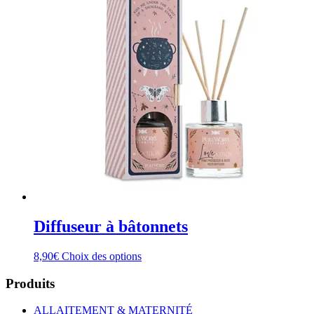
Diffuseur à bâtonnets
Ce
8,90
€
Choix des options
produit
a
Produits
plusieurs
variations.
ALLAITEMENT & MATERNITÉ