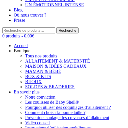
UN ÉMOTIONNEL INTENSE
Blog
Où nous trouver ?
Presse
Recherche
Recherche
pour :
0 produits -
0,00
€
Accueil
Boutique
Tous nos produits
ALLAITEMENT & MATERNITÉ
MAISON & IDÉES CADEAUX
MAMAN & BÉBÉ
BOX & KITS
BIJOUX
SOLDES & BRADERIES
En savoir plus
Notre conviction
Les coulisses de Baby Shell®
Pourquoi utiliser des coquillages d’allaitement ?
Comment choisir la bonne taille ?
Prévenir et soulager les crevasses d’allaitement
Vidéo conseil
Instructions d’utilisation multilingues