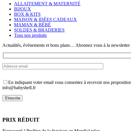
variations.
ALLAITEMENT & MATERNITÉ
Les
BIJOUX
options
BOX & KITS
peuvent
MAISON & IDÉES CADEAUX
être
MAMAN & BÉBÉ
choisies
SOLDES & BRADERIES
sur
Tous nos produits
la
page
Actualités, évènements et bons plans… Abonnez vous à la newsletter
du
produit
En indiquant votre email vous consentez à recevoir nos propositio
info@babyshell.fr
PRIX RÉDUIT
Nouveauté ! Profitez de la livraison en Mondial relay