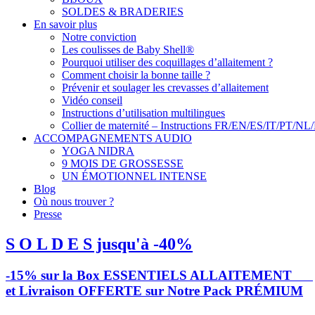
SOLDES & BRADERIES
En savoir plus
Notre conviction
Les coulisses de Baby Shell®
Pourquoi utiliser des coquillages d’allaitement ?
Comment choisir la bonne taille ?
Prévenir et soulager les crevasses d’allaitement
Vidéo conseil
Instructions d’utilisation multilingues
Collier de maternité – Instructions FR/EN/ES/IT/PT/NL
ACCOMPAGNEMENTS AUDIO
YOGA NIDRA
9 MOIS DE GROSSESSE
UN ÉMOTIONNEL INTENSE
Blog
Où nous trouver ?
Presse
S O L D E S jusqu'à -40%
-15% sur la Box ESSENTIELS ALLAITEMENT
et Livraison OFFERTE sur Notre Pack PRÉMIUM