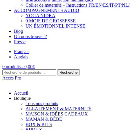
Collier de maternité – Instructions FR/EN/ES/IT/PT/NL
ACCOMPAGNEMENTS AUDIO
YOGA NIDRA
9 MOIS DE GROSSESSE
UN ÉMOTIONNEL INTENSE
Blog
Où nous trouver ?
Presse
Français
Anglais
0 produits -
0,00
€
Recherche
Recherche
pour :
Accès Pro
Accueil
Boutique
Tous nos produits
ALLAITEMENT & MATERNITÉ
MAISON & IDÉES CADEAUX
MAMAN & BÉBÉ
BOX & KITS
BIJOUX