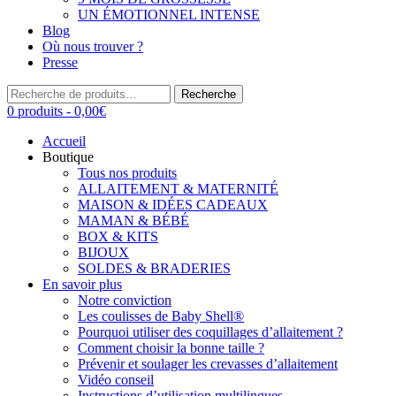
UN ÉMOTIONNEL INTENSE
Blog
Où nous trouver ?
Presse
Recherche
Recherche
pour :
0 produits -
0,00
€
Accueil
Boutique
Tous nos produits
ALLAITEMENT & MATERNITÉ
MAISON & IDÉES CADEAUX
MAMAN & BÉBÉ
BOX & KITS
BIJOUX
SOLDES & BRADERIES
En savoir plus
Notre conviction
Les coulisses de Baby Shell®
Pourquoi utiliser des coquillages d’allaitement ?
Comment choisir la bonne taille ?
Prévenir et soulager les crevasses d’allaitement
Vidéo conseil
Instructions d’utilisation multilingues