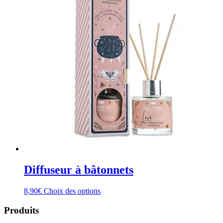
Diffuseur à bâtonnets
Ce
8,90
€
Choix des options
produit
a
Produits
plusieurs