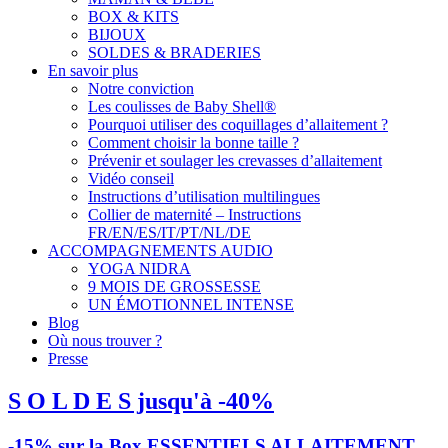
BOX & KITS
BIJOUX
SOLDES & BRADERIES
En savoir plus
Notre conviction
Les coulisses de Baby Shell®
Pourquoi utiliser des coquillages d’allaitement ?
Comment choisir la bonne taille ?
Prévenir et soulager les crevasses d’allaitement
Vidéo conseil
Instructions d’utilisation multilingues
Collier de maternité – Instructions
FR/EN/ES/IT/PT/NL/DE
ACCOMPAGNEMENTS AUDIO
YOGA NIDRA
9 MOIS DE GROSSESSE
UN ÉMOTIONNEL INTENSE
Blog
Où nous trouver ?
Presse
S O L D E S jusqu'à -40%
-15% sur la Box ESSENTIELS ALLAITEMENT