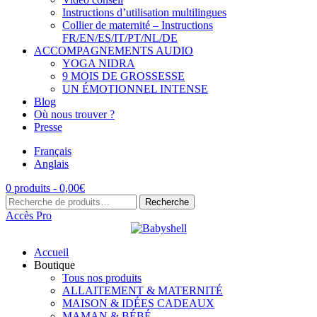
Instructions d’utilisation multilingues
Collier de maternité – Instructions
FR/EN/ES/IT/PT/NL/DE
ACCOMPAGNEMENTS AUDIO
YOGA NIDRA
9 MOIS DE GROSSESSE
UN ÉMOTIONNEL INTENSE
Blog
Où nous trouver ?
Presse
Français
Anglais
0 produits -
0,00
€
Recherche
Recherche
pour :
Accès Pro
Accueil
Boutique
Tous nos produits
ALLAITEMENT & MATERNITÉ
MAISON & IDÉES CADEAUX
MAMAN & BÉBÉ