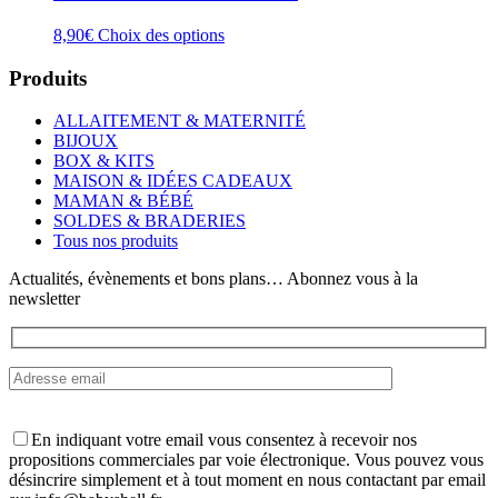
Ce
8,90
€
Choix des options
produit
a
Produits
plusieurs
variations.
ALLAITEMENT & MATERNITÉ
Les
BIJOUX
options
BOX & KITS
peuvent
MAISON & IDÉES CADEAUX
être
MAMAN & BÉBÉ
choisies
SOLDES & BRADERIES
sur
Tous nos produits
la
page
Actualités, évènements et bons plans… Abonnez vous à la
du
newsletter
produit
En indiquant votre email vous consentez à recevoir nos
propositions commerciales par voie électronique. Vous pouvez vous
désincrire simplement et à tout moment en nous contactant par email