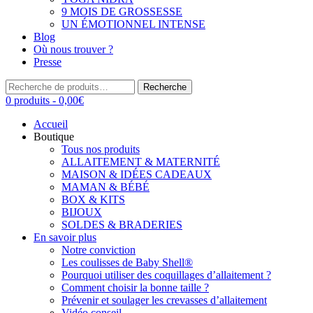
9 MOIS DE GROSSESSE
UN ÉMOTIONNEL INTENSE
Blog
Où nous trouver ?
Presse
Recherche
Recherche
pour :
0 produits -
0,00
€
Accueil
Boutique
Tous nos produits
ALLAITEMENT & MATERNITÉ
MAISON & IDÉES CADEAUX
MAMAN & BÉBÉ
BOX & KITS
BIJOUX
SOLDES & BRADERIES
En savoir plus
Notre conviction
Les coulisses de Baby Shell®
Pourquoi utiliser des coquillages d’allaitement ?
Comment choisir la bonne taille ?
Prévenir et soulager les crevasses d’allaitement
Vidéo conseil